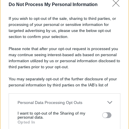
Do Not Process My Personal Information
Iscriviti alla nostra Newsletter
If you wish to opt-out of the sale, sharing to third parties, or
Iscriviti alla nostra newsletter per non perdere le ultime
processing of your personal or sensitive information for
novità
targeted advertising by us, please use the below opt-out
section to confirm your selection.
Iscriviti Ora
Please note that after your opt-out request is processed you
may continue seeing interest-based ads based on personal
information utilized by us or personal information disclosed to
third parties prior to your opt-out.
You may separately opt-out of the further disclosure of your
personal information by third parties on the IAB’s list of
© 2026 | Ediservice s.r.l. 95126 Catania – Via Principe
downstream participants.
Nicola, 22 – P.IVA: 01153210875 – Cciaa Catania n.
Personal Data Processing Opt Outs
This information may also be disclosed by us to third parties
01153210875 – Quotidiano di Sicilia usufruisce dei
on the IAB’s List of Downstream Participants that may further
contributi di cui al D.lgs n. 70/2017
I want to opt-out of the Sharing of my
disclose it to other third parties.
personal data.
Opted In