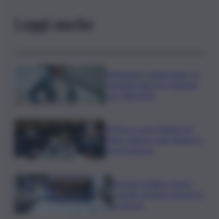
Leggi anche
Risoluzione ‘campo largo’ su
Giorgetti agita Pd, tensione
con i Riformisti
Vertice a casa Meloni con
Tajani, Salvini e Lupi: bilancio e
priorità ripresa
Operaio siciliano muore
travolto da lastre di marmo
a Carrara