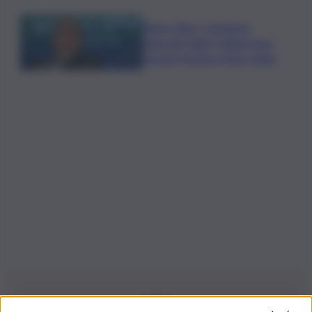
Banco Bpm, Castagna:
Agricole Italia? Valuteremo,
ritengo fusione molto solida