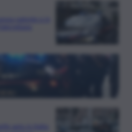
 senza patente e in
Palermitano
le auto in Italia: