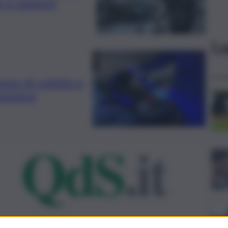
o e sanzioni
Le
esso di coltello e
Catanese