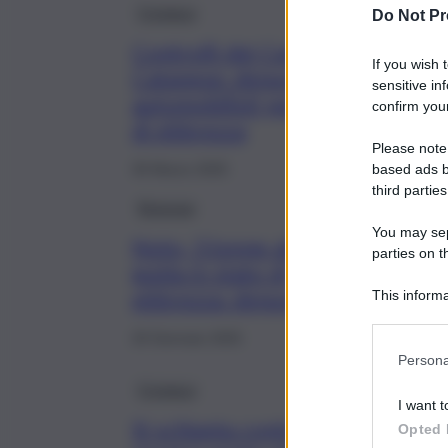
Cronaca
Do Not Pr
Controlli dei Carabinieri nel
If you wish 
Catanese: denunciati due
sensitive in
automobilisti per guida in stato
confirm your
di ebbrezza
Please note
based ads b
30 Marzo 2025
third parties
Siracusa
You may sepa
Noto, 51enne alla
parties on t
guida in stato di
ebbrezza: denunciato
This informa
Participants
20 Gennaio 2025
Persona
Cronaca
I want t
Si schianta contro un muro
Opted 