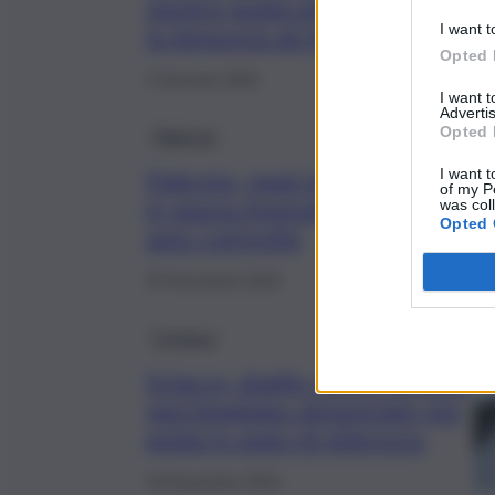
mentre guida ubriaco, scatta
I want t
la denuncia ad Agrigento
Opted 
3 Gennaio 2025
I want 
Advertis
Opted 
Palermo
I want t
Palermo, maxi incidente
of my P
in piazza Amendola: 10
was col
Opted 
auto coinvolte
25 Novembre 2024
Cronaca
Sciacca, sbatte contro un’auto
parcheggiata: denunciato per
guida in stato di ebbrezza
18 Novembre 2024