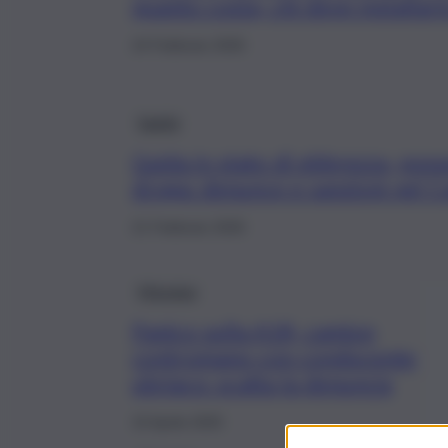
quanto costa, chi deve installarl
24 Febbraio 2026
Sanità
Guida in stato di ebbrezza, poss
droga: denunce e sanzioni nel 
21 Febbraio 2026
Messina
Panico sulla A18, camion
contromano con conducente
ubriaco: scatta la denuncia
15 Aprile 2025