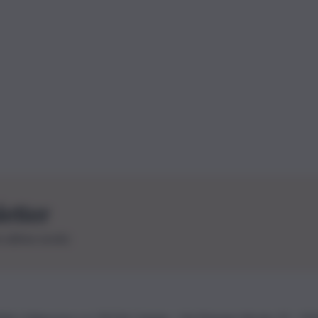
letter
le ultime novità