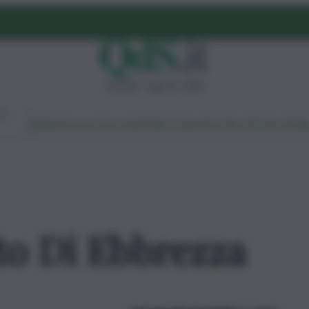
venerdì 7 agosto 2026
Ambiente
Lavoro
Economia
Politica
Cultura
Dai Mercati
Podcast
Vid
to Di Ebbrezza