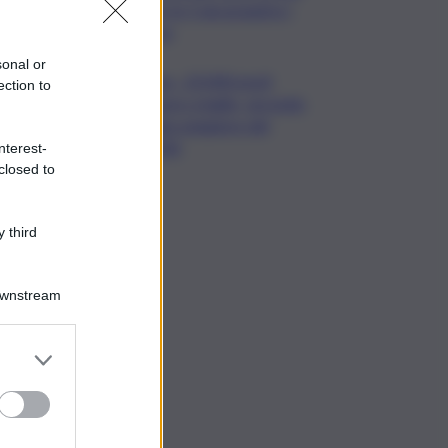
per le 5 più grandi in I
sem
sonal or
Usa, -23.000 posti
ection to
lavoro a luglio, secondo
dato peggiore del
2026
nterest-
closed to
 third
Downstream