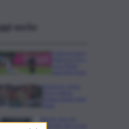
ggi anche
Il Palermo batte il
Melbourne City e
fa suo l’Anglo-
palermitan Trophy
Enoturismo, Cinque
Terre e Salento
guidano desideri degli
italiani
Banche, First Cisl:
boom utili, oltre 15 mln