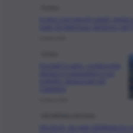
Province
In giro con veicoli rubati, guida
stato di ebbrezza: denunce nel 
19 Aprile 2026
Cronaca
Fermati in auto, conducente
ubriaco e passeggero con
coltello: denunciati nel
Catanese
22 Marzo 2026
Fatti dall’Italia e dal mondo
Alcolock, da oggi obbligatorio nel