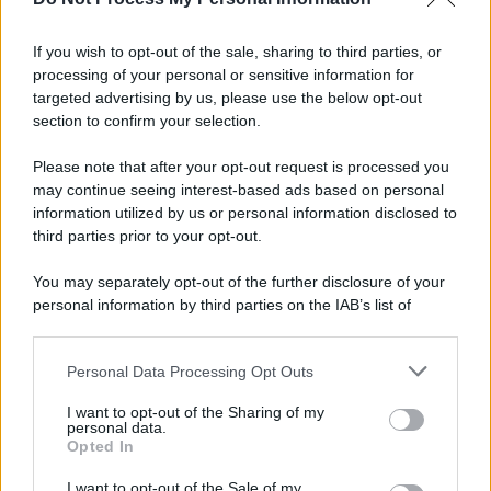
Iscriviti alla nostra Newsletter
If you wish to opt-out of the sale, sharing to third parties, or
Iscriviti alla nostra newsletter per non perdere le ultime
processing of your personal or sensitive information for
novità
targeted advertising by us, please use the below opt-out
section to confirm your selection.
Iscriviti Ora
Please note that after your opt-out request is processed you
may continue seeing interest-based ads based on personal
information utilized by us or personal information disclosed to
third parties prior to your opt-out.
You may separately opt-out of the further disclosure of your
personal information by third parties on the IAB’s list of
© 2026 | Ediservice s.r.l. 95126 Catania – Via Principe
downstream participants.
Nicola, 22 – P.IVA: 01153210875 – Cciaa Catania n.
Personal Data Processing Opt Outs
This information may also be disclosed by us to third parties
01153210875 – Quotidiano di Sicilia usufruisce dei
on the IAB’s List of Downstream Participants that may further
contributi di cui al D.lgs n. 70/2017
I want to opt-out of the Sharing of my
disclose it to other third parties.
personal data.
Opted In
I want to opt-out of the Sale of my