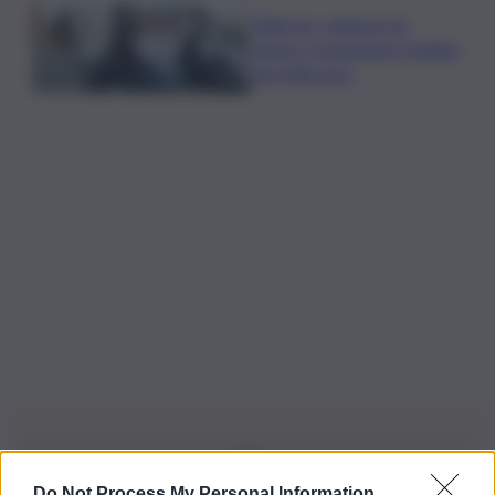
Palermo, rapina in un
centro scommesse: bottino
da 5mila euro
Do Not Process My Personal Information