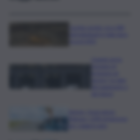
Caretta caretta, circa 280
nidi individuati in Italia dopo
record 2025
Quando arriva
l’assegno di
inclusione ad
agosto? Le date
del pagamento e
dei rinnovi
Turismo, Osservatorio
Telepass: +20% di interesse
per i viaggi in auto