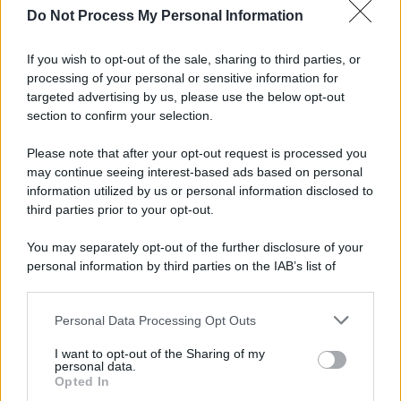
Do Not Process My Personal Information
Iscriviti alla nostra Newsletter
If you wish to opt-out of the sale, sharing to third parties, or
Iscriviti alla nostra newsletter per non perdere le ultime
processing of your personal or sensitive information for
novità
targeted advertising by us, please use the below opt-out
section to confirm your selection.
Iscriviti Ora
Please note that after your opt-out request is processed you
may continue seeing interest-based ads based on personal
information utilized by us or personal information disclosed to
third parties prior to your opt-out.
You may separately opt-out of the further disclosure of your
personal information by third parties on the IAB’s list of
© 2026 | Ediservice s.r.l. 95126 Catania – Via Principe
downstream participants.
Nicola, 22 – P.IVA: 01153210875 – Cciaa Catania n.
Personal Data Processing Opt Outs
This information may also be disclosed by us to third parties
01153210875 – Quotidiano di Sicilia usufruisce dei
on the IAB’s List of Downstream Participants that may further
contributi di cui al D.lgs n. 70/2017
I want to opt-out of the Sharing of my
disclose it to other third parties.
personal data.
Opted In