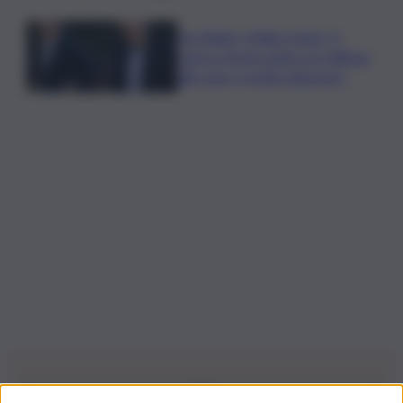
Joe Biden, il figlio rivela: “Il
cancro di mio padre si è diffuso
alle ossa, è molto doloroso”