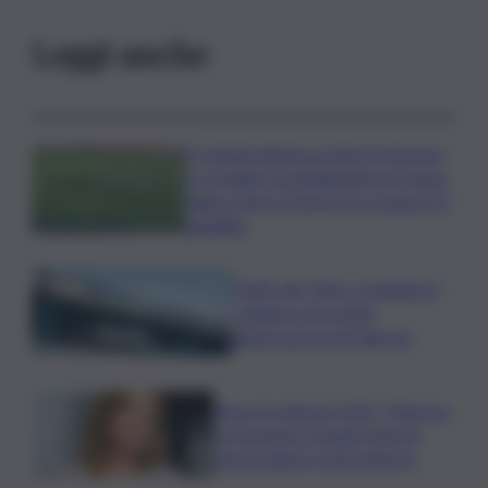
Leggi anche
Il Catania elimina ai rigori il Vicenza
e si regala i trentaduesimi di Coppa
Italia contro il Parma: la cronaca e il
tabellino
Truffa del “finto carabiniere”,
catanese arrestato
all’aeroporto di Palermo
Verso le elezioni 2027, Palermo
in fermento: l’avanti tutta di
Varchi agita il centrodestra