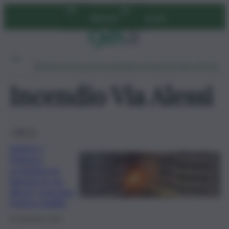
Vai
Abbonati
Accedi
al
contenuto
Ambiente
Lavoro
Economia
Politica
Cultura
Dai Mercati
Podcast
Incendio Via Alessi
QdS Tv
VIDEO |
Palermo,
scoppiano le
fiamme in via
Alessi: evacuato
l’intero stabile
28 Settembre 2024