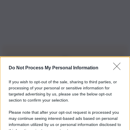
Do Not Process My Personal Information
Iscriviti alla nostra Newsletter
If you wish to opt-out of the sale, sharing to third parties, or
Iscriviti alla nostra newsletter per non perdere le ultime
processing of your personal or sensitive information for
novità
targeted advertising by us, please use the below opt-out
section to confirm your selection.
Iscriviti Ora
Please note that after your opt-out request is processed you
may continue seeing interest-based ads based on personal
information utilized by us or personal information disclosed to