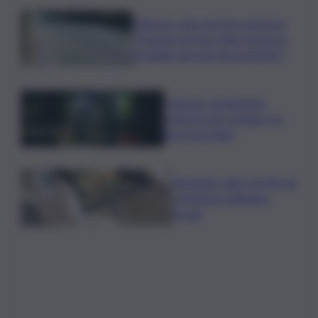
Palermo, due morti in sei giorni:
“Il tavolo tecnico sulla sicurezza
stradale non può più aspettare”
I Barisei: vendemmia
notturna per tutelare chi
lavora nei filari
Nintendo, utili +53,5% nel
I trimestre dell’anno
fiscale