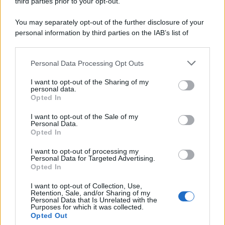
third parties prior to your opt-out.
You may separately opt-out of the further disclosure of your
personal information by third parties on the IAB’s list of
© 2026 | Ediservice s.r.l. 95126 Catania – Via Principe
downstream participants.
Nicola, 22 – P.IVA: 01153210875 – Cciaa Catania n.
Personal Data Processing Opt Outs
This information may also be disclosed by us to third parties
01153210875 – Quotidiano di Sicilia usufruisce dei
on the IAB’s List of Downstream Participants that may further
contributi di cui al D.lgs n. 70/2017
I want to opt-out of the Sharing of my
disclose it to other third parties.
personal data.
Opted In
I want to opt-out of the Sale of my
Personal Data.
Chi Siamo
Opted In
Fondazione Etica e Valori Marilù Tregua
Fondatore Carlo Alberto Tregua
Lavora con noi
I want to opt-out of processing my
Personal Data for Targeted Advertising.
Gerenza
Opted In
I want to opt-out of Collection, Use,
Retention, Sale, and/or Sharing of my
Personal Data that Is Unrelated with the
Purposes for which it was collected.
Opted Out
Scarica l’app