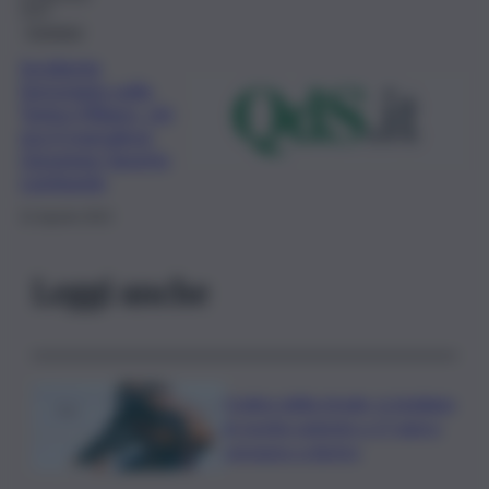
2023
Cronaca
Incidente
ferroviario sulla
Torino-Milano, chi
era il marsalese
Giuseppe Saverio
Lombardo
31 Agosto 2023
Leggi anche
Codice della strada, si studiano
le novità: patente a 17 anni e
sorpasso a destra