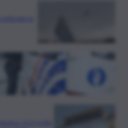
sollevato in
ostra, c’è il crollo