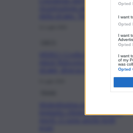
L’incidente dell’Air India, la
Opted 
ricostruzione agghiacciante
della strage: “Motori spenti”
I want t
Opted 
11 Luglio 2025
I want 
Advertis
QdS Tv
Opted 
VIDEO | Crolla il ponte e i
I want t
of my P
mezzi finiscono nel fiume: è
was col
strage, diverse le vittime
Opted 
9 Luglio 2025
Mondo
Violentissima esplosione in un
impianto chimico: almeno 45
morti. Ci sono anche feriti
gravi