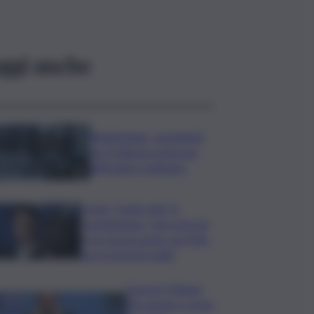
ggi anche
Bitdefender: popolarità
de L’Odissea usata per
diffondere malware
Covid, ‘Conte-day’ in
commissione: “non sono un
eroe ma un uomo corretto,
non troverete nulla”
Guccini, Meloni:
l’ho amato e mi ha