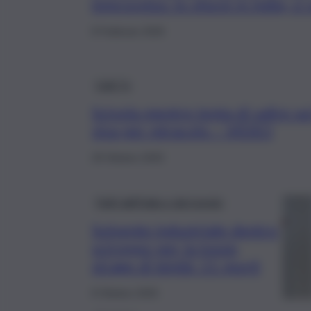
improvviso: lo shock in India, ci 
8 Febbraio 2026
QdS Tv
Scivola mentre tenta di salire s
viva per miracolo – VIDEO
29 Ottobre 2025
Fatti dall’Italia e dal mondo
Solvente industriale dentro
sciroppo per la tosse,
strage di bimbi: 11 morti
8 Ottobre 2025