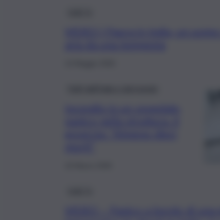
QdS Tv
VIDEO | Paura in India, un uomo 
aria da una tempesta
14 Maggio 2026
Fatti dall’Italia e dal mondo
Incendio in un ospedale,
panico nella struttura. Il
governo: “Almeno dieci
morti”
16 Marzo 2026
QdS Tv
VIDEO – Panico a bordo di una gi