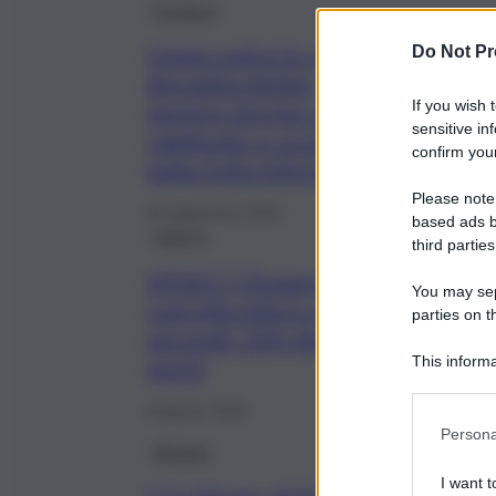
Cronaca
Uomo entra in casa e
Do Not Pr
decapita bimbo
mentre dorme: killer
If you wish 
sensitive in
raggiunto e ucciso
confirm your
dalla folla inferocita
Please note
29 Settembre 2025
based ads b
QdS Tv
third parties
VIDEO | Disastro in India, frana
You may sepa
cancella intero villaggio in 15
parties on t
secondi: 200 dispersi e almeno 
morti
This informa
Participants
6 Agosto 2025
Persona
Mondo
I want t