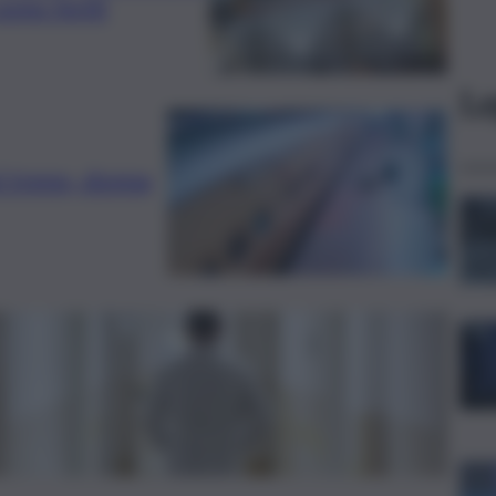
sono feriti
Le
ul treno, donna