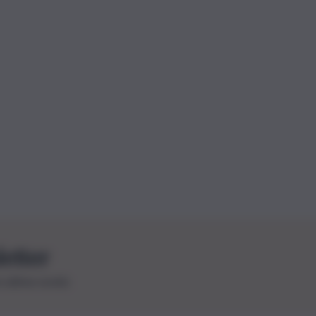
letter
le ultime novità