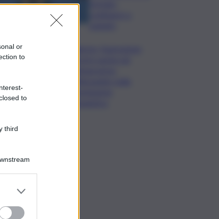
formato,
continuerò a
cantarlo
sonal or
Palermo, l’operazione
ection to
Varchi è anche nel
Sottogoverno:
D’Alessandro nella
nterest-
commissione
closed to
Urbanistica
 third
Downstream