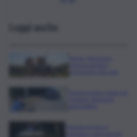
Leggi anche
Turismo, Bluvacanze:
crescono giovani e
prenotazioni sotto data
Investe pedone e fugge nel
Catanese, denunciato
automobilista
Tragedia nel mare di
Lampedusa, morto giovane