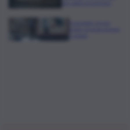
sub colpito da gommone
A passeggio con una
pistola, arrestato giovane
a Catania