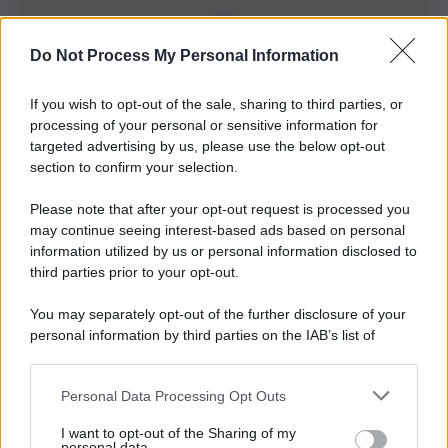
Do Not Process My Personal Information
Iscriviti alla nostra Newsletter
If you wish to opt-out of the sale, sharing to third parties, or
Iscriviti alla nostra newsletter per non perdere le ultime
processing of your personal or sensitive information for
novità
targeted advertising by us, please use the below opt-out
section to confirm your selection.
Iscriviti Ora
Please note that after your opt-out request is processed you
may continue seeing interest-based ads based on personal
information utilized by us or personal information disclosed to
third parties prior to your opt-out.
You may separately opt-out of the further disclosure of your
personal information by third parties on the IAB’s list of
© 2026 | Ediservice s.r.l. 95126 Catania – Via Principe
downstream participants.
Nicola, 22 – P.IVA: 01153210875 – Cciaa Catania n.
Personal Data Processing Opt Outs
This information may also be disclosed by us to third parties
01153210875 – Quotidiano di Sicilia usufruisce dei
on the IAB’s List of Downstream Participants that may further
contributi di cui al D.lgs n. 70/2017
I want to opt-out of the Sharing of my
disclose it to other third parties.
personal data.