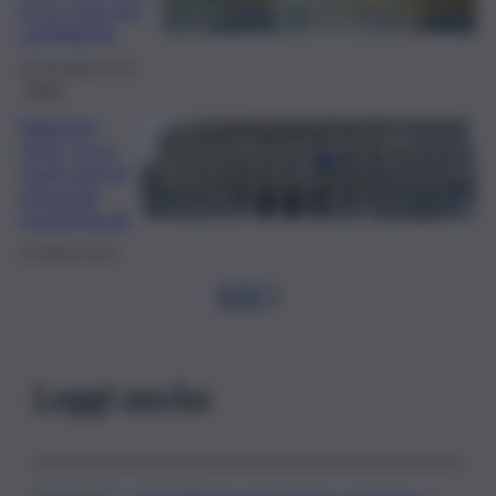
ecco cosa sta
cambiando
26 Novembre 2024
Fisco
Manovra
2025, ecco
quali sono le
principali
novità fiscali
30 Ottobre 2024
1
2
3
…
Leggi anche