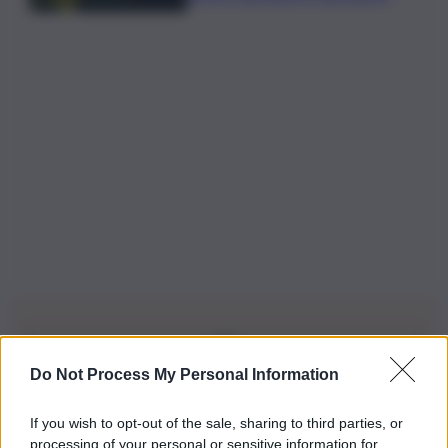
Do Not Process My Personal Information
Iscriviti alla nostra Newsletter
If you wish to opt-out of the sale, sharing to third parties, or
Iscriviti alla nostra newsletter per non perdere le ultime
processing of your personal or sensitive information for