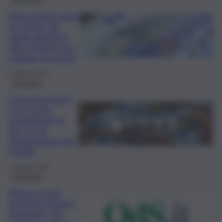
Bonus busta paga
nel 2026, dal
taglio dell’Irpef
alle festività non
godute: le novità
9 Ottobre 2025
Economia
Detrazioni Irpef,
ecco come
guadagnare di
più con la
dichiarazione dei
redditi
3 Ottobre 2025
Economia
Riforma Irpef,
Schifani incontra
Giorgetti: “Da