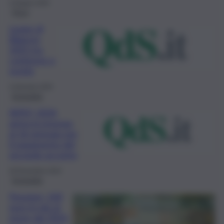
4 Giugno 2025
Fisco
Legge di
Bilancio
2025 tra
conferme e
novità
4 Gennaio 2025
Economia
IRPEF 2024,
arriva la proroga
al 16 gennaio per
il pagamento del
secondo acconto
28 Novembre 2024
Economia
Pensioni, 100
euro in più al
mese dal 2025: