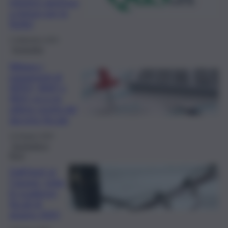
ministro apertura
a ristoro per la
Sicilia”
2 Settembre 2025
Economia
Slittano i
pagamenti di
IRPEF, IRAP e
IRES: ecco le
ultime novità del
decreto fiscale
13 Giugno 2025
Economia e
fisco
Dall’Irpef al
Canone, tutte
le scadenze
fiscali di
giugno 2025