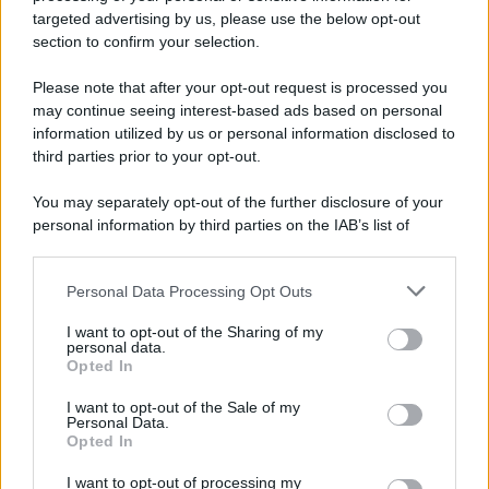
novità
targeted advertising by us, please use the below opt-out
section to confirm your selection.
Iscriviti Ora
Please note that after your opt-out request is processed you
may continue seeing interest-based ads based on personal
information utilized by us or personal information disclosed to
third parties prior to your opt-out.
You may separately opt-out of the further disclosure of your
personal information by third parties on the IAB’s list of
© 2026 | Ediservice s.r.l. 95126 Catania – Via Principe
downstream participants.
Nicola, 22 – P.IVA: 01153210875 – Cciaa Catania n.
Personal Data Processing Opt Outs
This information may also be disclosed by us to third parties
01153210875 – Quotidiano di Sicilia usufruisce dei
on the IAB’s List of Downstream Participants that may further
contributi di cui al D.lgs n. 70/2017
I want to opt-out of the Sharing of my
disclose it to other third parties.
personal data.
Opted In
I want to opt-out of the Sale of my
Personal Data.
Chi Siamo
Opted In
Fondazione Etica e Valori Marilù Tregua
Fondatore Carlo Alberto Tregua
Lavora con noi
I want to opt-out of processing my