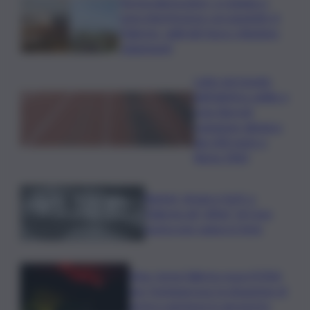
Termovalorizzatori, a Catania ci
sono interferenze con gasdotti. A
Palermo, vigili del fuoco chiedono
chiarimenti
Lutto nel mondo
dell’atletica: addio a
Livio Berruti,
campione olimpico
dei 200 metri a
Roma 1960
Racket, droga e furti: a
Palermo gli “affari” di Cosa
nostra non vanno in ferie
Etna, torna l’allerta rossa VONA
per Fontanarossa: la situazione di
arrivi e partenze in aeroporto