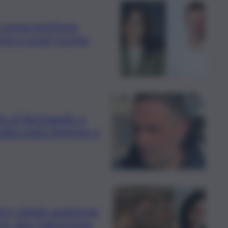
o senza gestione.
era quasi pronta,
lo di Barbagallo e
dità dalla Regione e
s) chiede audizione
re alta l’attenzione