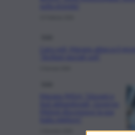
sulla vicenda”
12 Febbraio 2026
Sicilia
Caro voli, Marano attacca il go
“Siciliani lasciati soli”
3 Gennaio 2026
Sicilia
Marano (M5s): “Giovani e
Sud abbandonati, Governo
Meloni disconosce la sua
Italia migliore”
1 Dicembre 2025