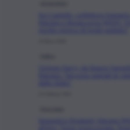
Infrastrutture
Aci Castello, collettore fognari
Marano e Bonaccorso (M5S): “Op
rischio spreco di fondi pubblici”
13 Marzo 2026
Politica
Ciclone Harry, da Stazzo l’appel
Marano: “Servono segnali di rapi
dallo Stato”
24 Febbraio 2026
Primo piano
Sequestro Etnaland, Marano (M5
all’Ars: “Sono preoccupata. Tene