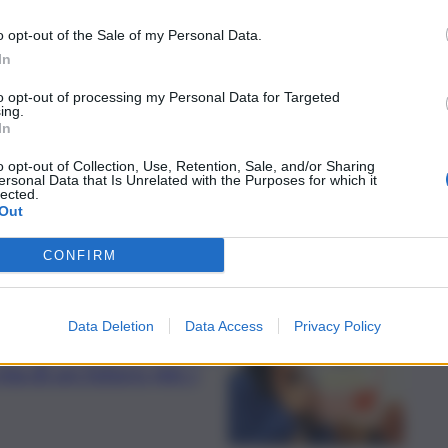
rre i costi del
o opt-out of the Sale of my Personal Data.
In
to opt-out of processing my Personal Data for Targeted
ing.
In
o opt-out of Collection, Use, Retention, Sale, and/or Sharing
ersonal Data that Is Unrelated with the Purposes for which it
lected.
Out
CONFIRM
Data Deletion
Data Access
Privacy Policy
no (M5s): “Non abbiamo
ma di un futuro per i