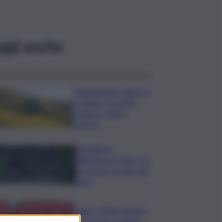
ggi anche
”DoloViniMiti”: dall’1 al
4 ottobre tra Val di
Cembra e Val di
Fiemme
Mondiali di
Wakeboard 2026: tre
ori azzurri al Lago del
Salto
Calcio, Milan-Chelsea
0-3, prima sconfitta