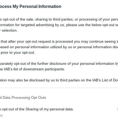
ocess My Personal Information
 ha bisogno di un
to opt-out of the sale, sharing to third parties, or processing of your per
formation for targeted advertising by us, please use the below opt-out s
zione mai così unita”
 selection.
 that after your opt-out request is processed you may continue seeing i
ased on personal information utilized by us or personal information dis
 prior to your opt-out.
rately opt-out of the further disclosure of your personal information by
egione in Campania,
he IAB’s list of downstream participants.
stra è possibile”
tion may also be disclosed by us to third parties on the IAB’s List of 
 that may further disclose it to other third parties.
l Data Processing Opt Outs
o opt-out of the Sharing of my personal data.
rano (M5s): “Fondo
In