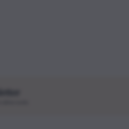
letter
le ultime novità