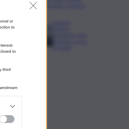
estiva per i rossoneri
sonal or
Eruzione
ection to
sull’Etna,
ripristinati i voli in
partenza e arrivo
nterest-
a Catania
closed to
 third
Downstream