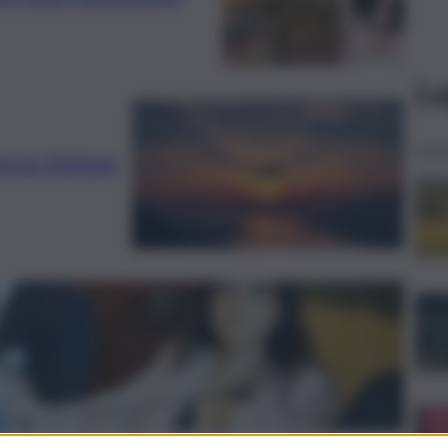
Le
verno Meloni: