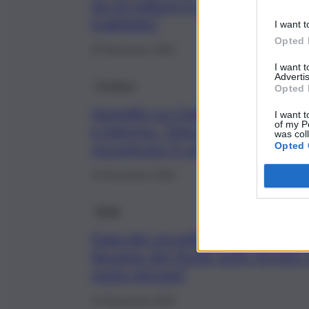
da 20 milioni in manovra per ridu
traghetto”
I want t
Opted 
20 Novembre 2025
I want 
Advertis
Cronaca
Opted 
Incendio Le Ciminiere, Marano
I want t
of my P
e Adorno: “Dieci milioni per
was col
recuperare il centro fieristico”
Opted 
19 Novembre 2025
Sicilia
Fuga dei cervelli al Nord, Mara
bisogno del Ponte sullo Stretto 
nostri giovani”
14 Novembre 2025