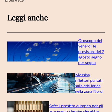
11 Luglio 2024
Leggi anche
Oroscopo del
venerdì, le
previsioni del 7
agosto segno
per segno
Messina,
riflettori puntati
sulla crisi idrica
nella zona Nord
Safe: il prestito europeo per gli
armamenti che vincolerebbe