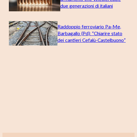
due generazioni di italiani
Raddoppio ferroviario Pa-Me,
Barbagallo (Pd): “Chiarire stato
dei cantieri Cefalù-Castelbuono”