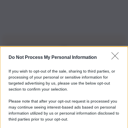
Do Not Process My Personal Information
Iscriviti alla nostra Newsletter
If you wish to opt-out of the sale, sharing to third parties, or
Iscriviti alla nostra newsletter per non perdere le ultime
processing of your personal or sensitive information for
novità
targeted advertising by us, please use the below opt-out
section to confirm your selection.
Iscriviti Ora
Please note that after your opt-out request is processed you
may continue seeing interest-based ads based on personal
information utilized by us or personal information disclosed to
third parties prior to your opt-out.