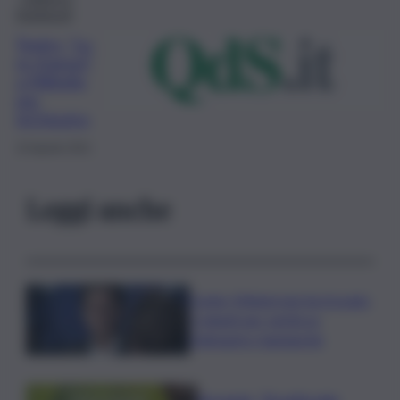
Spettacoli
Teatro, “Lu
re d’amuri”
a Militello
per
InChiostro
10 Agosto 2021
Leggi anche
Conte: Meloni non ha trovato
5 minuti per verità su
Delmastro-Santanchè
Bevande, “BrauBeviale