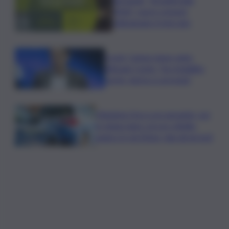
2026”: nuovi consumi
ridisegnano il mercato
Covid, Campo largo unito
difende Conte: “ha ristabilito
verità, destra si arrenda”
Chiedono l’ora a un passante, poi
lo minacciano con un coltello:
panico in via Etnea, due gli arresti