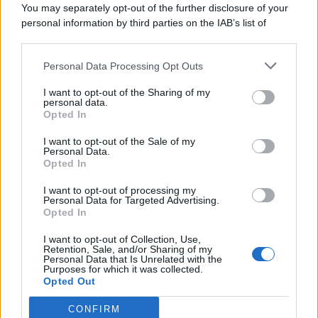
You may separately opt-out of the further disclosure of your
personal information by third parties on the IAB’s list of
© 2026 | Ediservice s.r.l. 95126 Catania – Via Principe
downstream participants.
Nicola, 22 – P.IVA: 01153210875 – Cciaa Catania n.
Personal Data Processing Opt Outs
This information may also be disclosed by us to third parties
01153210875 – Quotidiano di Sicilia usufruisce dei
on the IAB’s List of Downstream Participants that may further
contributi di cui al D.lgs n. 70/2017
I want to opt-out of the Sharing of my
disclose it to other third parties.
personal data.
Opted In
I want to opt-out of the Sale of my
Personal Data.
Chi Siamo
Opted In
Fondazione Etica e Valori Marilù Tregua
Fondatore Carlo Alberto Tregua
Lavora con noi
I want to opt-out of processing my
Personal Data for Targeted Advertising.
Gerenza
Opted In
I want to opt-out of Collection, Use,
Retention, Sale, and/or Sharing of my
Personal Data that Is Unrelated with the
Purposes for which it was collected.
Opted Out
Scarica l’app
CONFIRM