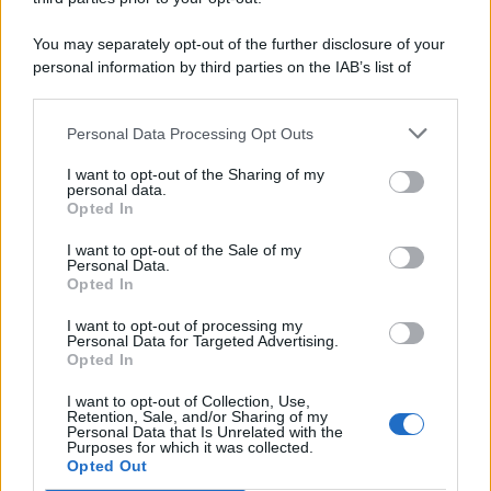
You may separately opt-out of the further disclosure of your
personal information by third parties on the IAB’s list of
© 2026 | Ediservice s.r.l. 95126 Catania – Via Principe
downstream participants.
Nicola, 22 – P.IVA: 01153210875 – Cciaa Catania n.
Personal Data Processing Opt Outs
This information may also be disclosed by us to third parties
01153210875 – Quotidiano di Sicilia usufruisce dei
on the IAB’s List of Downstream Participants that may further
contributi di cui al D.lgs n. 70/2017
I want to opt-out of the Sharing of my
disclose it to other third parties.
personal data.
Opted In
I want to opt-out of the Sale of my
Personal Data.
Chi Siamo
Opted In
Fondazione Etica e Valori Marilù Tregua
Fondatore Carlo Alberto Tregua
Lavora con noi
I want to opt-out of processing my
Personal Data for Targeted Advertising.
Gerenza
Opted In
I want to opt-out of Collection, Use,
Retention, Sale, and/or Sharing of my
Personal Data that Is Unrelated with the
Purposes for which it was collected.
Opted Out
Scarica l’app