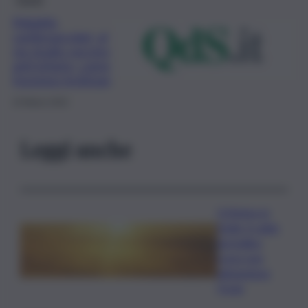
Malattie
cardiovascolari, al
via studio vaccino
anti-infarto, come
funziona Inclirisan
10 Marzo 2022
Leggi anche
Il Meteo in
Sicilia, il caldo
da bollino
rosso non
abbandona
l’Isola