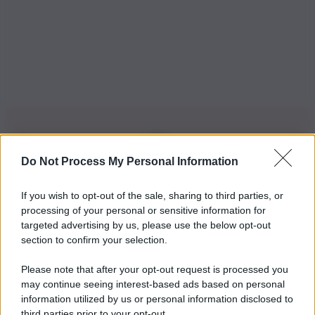
Do Not Process My Personal Information
Iscriviti alla nostra Newsletter
If you wish to opt-out of the sale, sharing to third parties, or
Iscriviti alla nostra newsletter per non perdere le ultime
processing of your personal or sensitive information for
novità
targeted advertising by us, please use the below opt-out
section to confirm your selection.
Iscriviti Ora
Please note that after your opt-out request is processed you
may continue seeing interest-based ads based on personal
information utilized by us or personal information disclosed to
third parties prior to your opt-out.