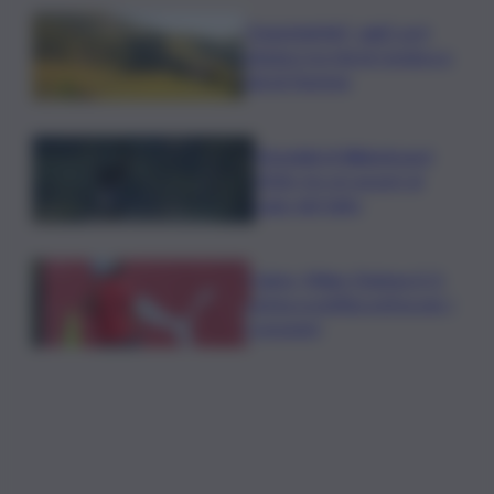
”DoloViniMiti”: dall’1 al 4
ottobre tra Val di Cembra e
Val di Fiemme
Mondiali di Wakeboard
2026: tre ori azzurri al
Lago del Salto
Calcio, Milan-Chelsea 0-3,
prima sconfitta estiva per i
rossoneri