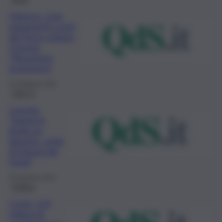
Palermo, stop
pagamenti a enti
del Terzo settore,
Caronia:
“Situazione
gravissima”
16 Febbraio 2022
QdS Tv
Caronia,
“Sanità in
Sicilia un
disastro, unità
di intenti dei
fondi”
26 Gennaio 2022
Politica
Covid, 123
milioni di