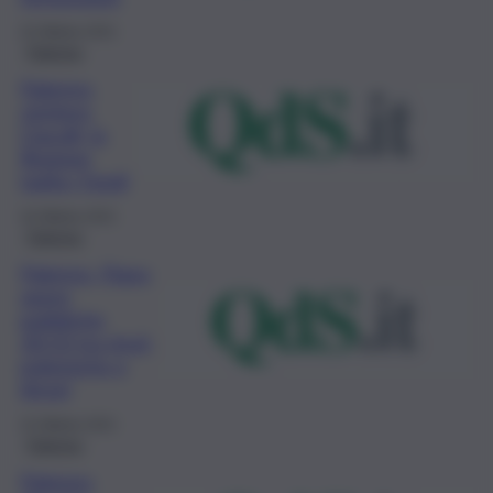
23 Ottobre 2021
Palermo
Palermo,
cimitero
Ciaculli, la
Regione
taglia i fondi
16 Ottobre 2021
Palermo
Palermo, Piano
opere
pubbliche
20/22 tra rinvii,
polemiche e
timori
15 Ottobre 2021
Palermo
Palermo,