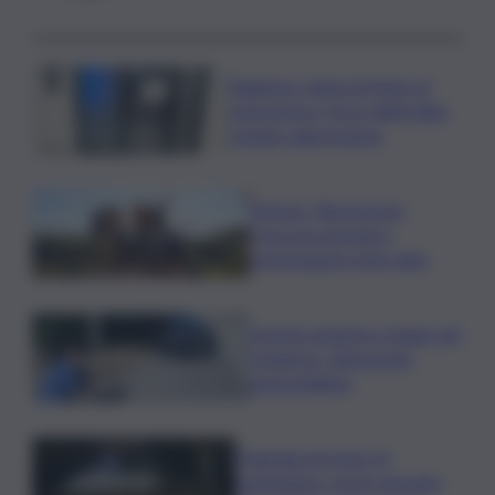
Bagheria, danni al Punto di
emergenza, forze dell’ordine
evitano aggressione
Turismo, Bluvacanze:
crescono giovani e
prenotazioni sotto data
Investe pedone e fugge nel
Catanese, denunciato
automobilista
Tragedia nel mare di
Lampedusa, morto giovane