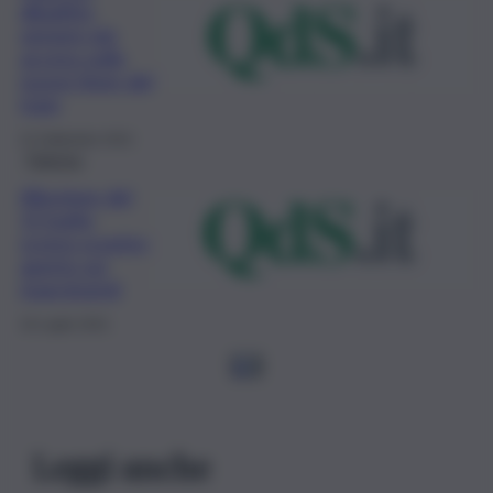
dibattito
sempre più
acceso sulle
nuove linee del
tram
22 Settembre 2021
Palermo
Alluvione del
15 luglio
scorso scontro
aperto sui
risarcimenti
16 Luglio 2021
1
2
Leggi anche