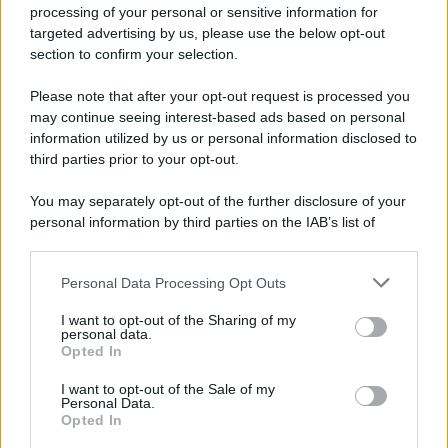
Iscriviti alla nostra newsletter per non perdere le ultime
processing of your personal or sensitive information for
novità
targeted advertising by us, please use the below opt-out
section to confirm your selection.
Iscriviti Ora
Please note that after your opt-out request is processed you
may continue seeing interest-based ads based on personal
information utilized by us or personal information disclosed to
third parties prior to your opt-out.
You may separately opt-out of the further disclosure of your
personal information by third parties on the IAB’s list of
© 2026 | Ediservice s.r.l. 95126 Catania – Via Principe
downstream participants.
Nicola, 22 – P.IVA: 01153210875 – Cciaa Catania n.
Personal Data Processing Opt Outs
This information may also be disclosed by us to third parties
01153210875 – Quotidiano di Sicilia usufruisce dei
on the IAB’s List of Downstream Participants that may further
contributi di cui al D.lgs n. 70/2017
I want to opt-out of the Sharing of my
disclose it to other third parties.
personal data.
Opted In
I want to opt-out of the Sale of my
Personal Data.
Chi Siamo
Opted In
Fondazione Etica e Valori Marilù Tregua
Fondatore Carlo Alberto Tregua