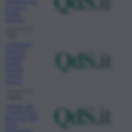
contributi per
piccole e
medie
imprese
21 Gennaio 2022
Brevi
Confermati
fondi per
studenti
disabili,
Caronia,
“Buona
notizia”
19 Gennaio 2022
Palermo
Cimiteri, dal
Comune il via
libera per 424
loculi
temporanei