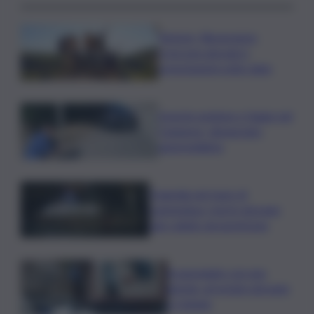
Turismo, Bluvacanze:
crescono giovani e
prenotazioni sotto data
Investe pedone e fugge nel
Catanese, denunciato
automobilista
Tragedia nel mare di
Lampedusa, morto giovane
sub colpito da gommone
A passeggio con una
pistola, arrestato giovane
a Catania