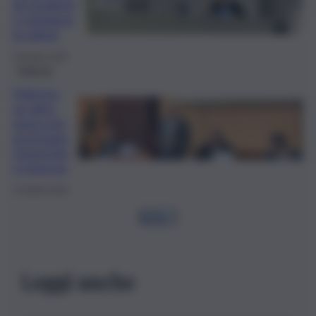
gli studenti
e tutelarne
la salute
19 Aprile 2024
Palermo
Palermo,
un altro
passo per
avvicinare
Università
e impresa
12 Aprile 2024
1
2
3
…
Leggi anche