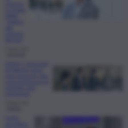
erasmus
in Israele.
Midiri:
“Parlerò
alla
ministra
Bernini”
5 Giugno 2024
Università
VIDEO | Università
di Palermo verso
una nuova era, due
nuovi professori e il
progetto anti-
migrazione
3 Maggio 2024
Palermo
UniPa:
accogliere