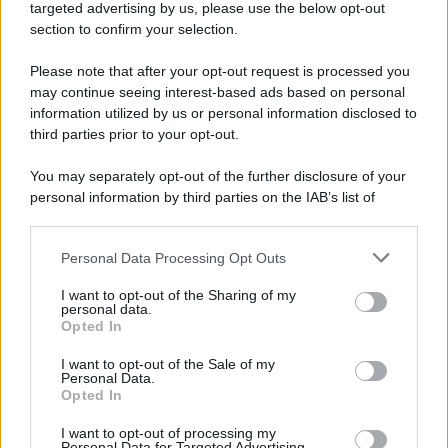
novità
targeted advertising by us, please use the below opt-out
section to confirm your selection.
Iscriviti Ora
Please note that after your opt-out request is processed you
may continue seeing interest-based ads based on personal
information utilized by us or personal information disclosed to
third parties prior to your opt-out.
You may separately opt-out of the further disclosure of your
personal information by third parties on the IAB’s list of
© 2026 | Ediservice s.r.l. 95126 Catania – Via Principe
downstream participants.
Nicola, 22 – P.IVA: 01153210875 – Cciaa Catania n.
Personal Data Processing Opt Outs
This information may also be disclosed by us to third parties
01153210875 – Quotidiano di Sicilia usufruisce dei
on the IAB’s List of Downstream Participants that may further
contributi di cui al D.lgs n. 70/2017
I want to opt-out of the Sharing of my
disclose it to other third parties.
personal data.
Opted In
I want to opt-out of the Sale of my
Personal Data.
Chi Siamo
Opted In
Fondazione Etica e Valori Marilù Tregua
Fondatore Carlo Alberto Tregua
Lavora con noi
I want to opt-out of processing my
Personal Data for Targeted Advertising.