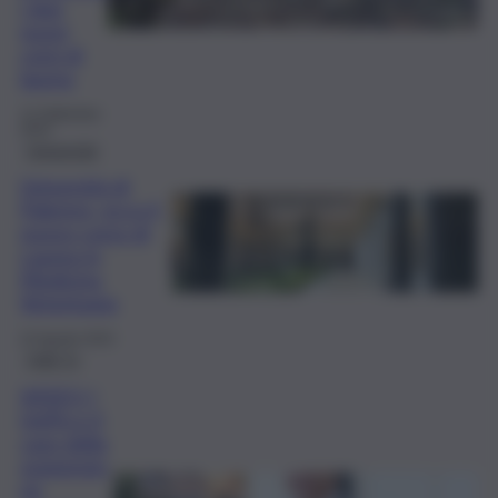
i due
nuovi
corsi di
laurea
12 Settembre
2024
Università
Università di
Palermo, ecco il
nuovo corso di
Laurea in
Medicina
Veterinaria
22 Agosto 2024
QdS Tv
VIDEO |
UniPa e il
caso della
sospensio
ne