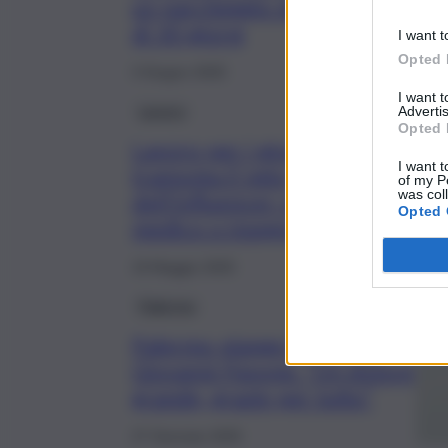
un parcheggio dell’ospedale: pr
di 30 giorni
I want t
Opted 
3 Giugno 2025
I want 
Lavoro
Advertis
Opted 
Lavoro per i giovani,
I want t
tramonta il mito
of my P
was col
dell’influencer: meglio
Opted 
medico o insegnante
19 Maggio 2025
Palermo
Palermo piange il medico
Giovanni Pavone. “Un dolore
grande, grazie per tutto”
27 Gennaio 2025