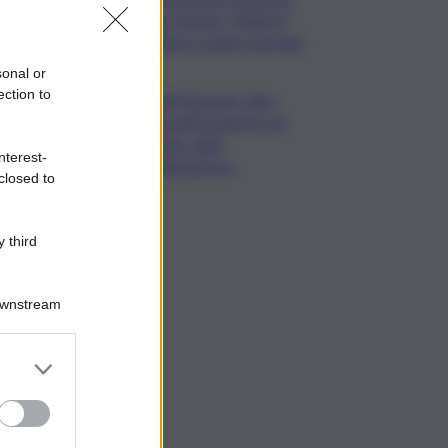
film Totorici “Ketticé”,
Bellucci ospite speciale
sonal or
ection to
Tuffi Europei, Elisa
Cosetti argento nel
‘volo’ dalla
nterest-
piattaforma
closed to
 third
Downstream