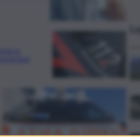
Le
bimbi in
omiciliari