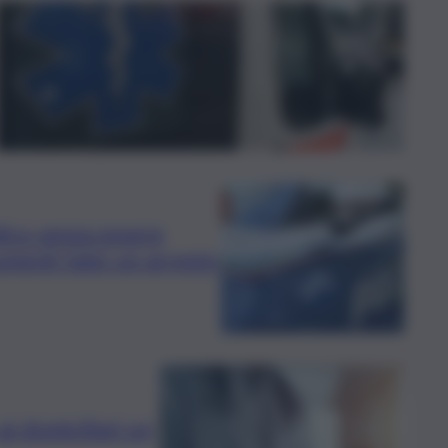
dico senza essere
umenti falsi: un arresto
ai domiciliari un