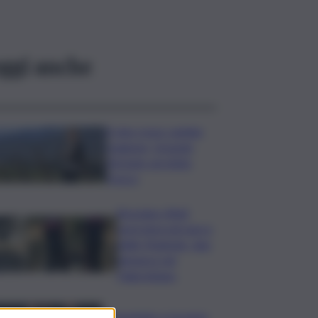
ggi anche
Il vino rosso cambia
stagione, Grassini:
d’estate servitelo
fresco
Bruciano rifiuti
pericolosi nel parco
delle Madonie, due
denunce nel
Palermitano
Presentato a Locarno