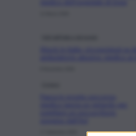
medico dell’ospedale di Enna
11 Marzo 2026
Fatti dall’Italia e dal mondo
Shock in Italia, circoncisioni su 
ambulatorio abusivo: medico ai d
8 Novembre 2025
Cronaca
Paura in pronto soccorso,
medico lancia un petardo per
svegliare un soccorritore:
sospeso dall’Asl
17 Settembre 2025