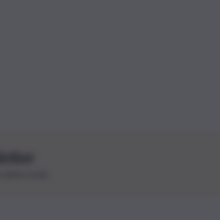
letter
le ultime novità