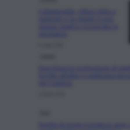
Caltanissetta, rifiuta visita a
paziente e la chiude in una
stanza: medico ricoverato in
psichiatria
5 Luglio 2026
Catania
Esercitava la professione di me
iscritto all’albo e realizzava doc
nel Calatino
12 Aprile 2026
Enna
Partita di droga trovata in auto: 