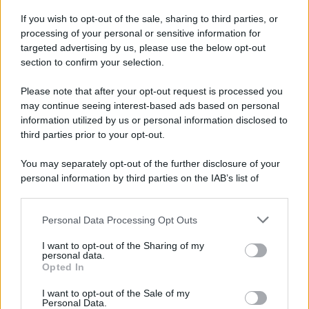
Iscriviti alla nostra Newsletter
If you wish to opt-out of the sale, sharing to third parties, or
Iscriviti alla nostra newsletter per non perdere le ultime
processing of your personal or sensitive information for
novità
targeted advertising by us, please use the below opt-out
section to confirm your selection.
Iscriviti Ora
Please note that after your opt-out request is processed you
may continue seeing interest-based ads based on personal
information utilized by us or personal information disclosed to
third parties prior to your opt-out.
You may separately opt-out of the further disclosure of your
personal information by third parties on the IAB’s list of
© 2026 | Ediservice s.r.l. 95126 Catania – Via Principe
downstream participants.
Nicola, 22 – P.IVA: 01153210875 – Cciaa Catania n.
Personal Data Processing Opt Outs
This information may also be disclosed by us to third parties
01153210875 – Quotidiano di Sicilia usufruisce dei
on the IAB’s List of Downstream Participants that may further
contributi di cui al D.lgs n. 70/2017
I want to opt-out of the Sharing of my
disclose it to other third parties.
personal data.
Opted In
I want to opt-out of the Sale of my
Personal Data.
Chi Siamo