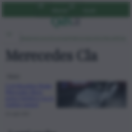
Vai
Abbonati
Accedi
al
contenuto
Ambiente
Lavoro
Economia
Politica
Cultura
Dai Mercati
Podcast
Merecedes Cla
Motori
CLA Shooting Brake,
Mercedes-Benz
porta l’elettrico tra le
station wagon
18 Luglio 2025