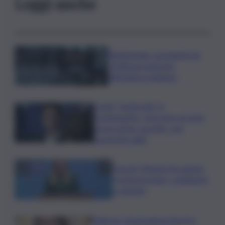
Leggi anche
Bitdefender: popolarità de
L’Odissea usata per
diffondere malware
Covid, ‘Conte-day’ in
commissione: “non sono un eroe
ma un uomo corretto, non
troverete nulla”
Guccini, Meloni: l’ho amato
e mi ha formato, continuerò
a cantarlo
Palermo, l’operazione Varchi è