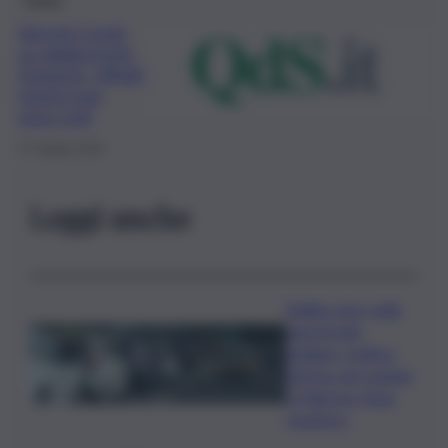
Vaccini Covid
su adolescenti,
l’esperto, effetti
tossici non
sono noti
17 Giugno 2021
Leggi anche
Bollino nero sulle
autostrade
siciliane, traffico
intenso da Catania
a Palermo: Anas
monitora