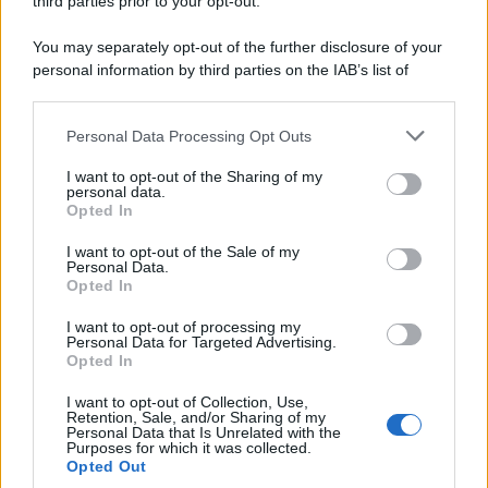
third parties prior to your opt-out.
You may separately opt-out of the further disclosure of your
personal information by third parties on the IAB’s list of
© 2026 | Ediservice s.r.l. 95126 Catania – Via Principe
downstream participants.
Nicola, 22 – P.IVA: 01153210875 – Cciaa Catania n.
Personal Data Processing Opt Outs
This information may also be disclosed by us to third parties
01153210875 – Quotidiano di Sicilia usufruisce dei
on the IAB’s List of Downstream Participants that may further
contributi di cui al D.lgs n. 70/2017
I want to opt-out of the Sharing of my
disclose it to other third parties.
personal data.
Opted In
I want to opt-out of the Sale of my
Personal Data.
Chi Siamo
Opted In
Fondazione Etica e Valori Marilù Tregua
Fondatore Carlo Alberto Tregua
Lavora con noi
I want to opt-out of processing my
Personal Data for Targeted Advertising.
Gerenza
Opted In
I want to opt-out of Collection, Use,
Retention, Sale, and/or Sharing of my
Personal Data that Is Unrelated with the
Purposes for which it was collected.
Opted Out
Scarica l’app