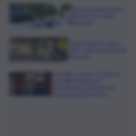
Paura a Canicattì: ferisce
tabaccaio e lo rapina,
denunciato
”Frantoi Aperti in Umbria
2026″: cinque weekend per
l’olio nuovo
Etna Valley, arrivano 7,2 milioni di
euro dalla Regione per il
potenziamento del sistema di
approvvigionamento idrico