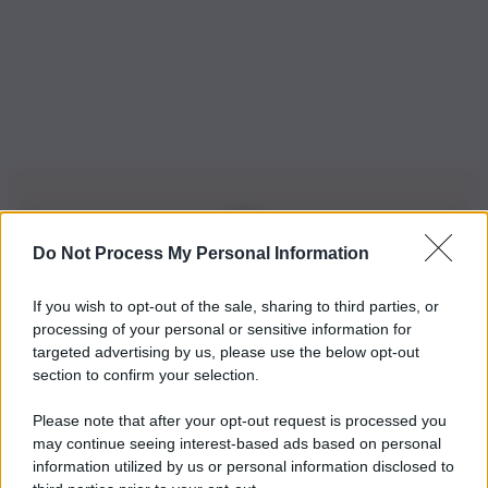
Do Not Process My Personal Information
Iscriviti alla nostra Newsletter
If you wish to opt-out of the sale, sharing to third parties, or
Iscriviti alla nostra newsletter per non perdere le ultime
processing of your personal or sensitive information for
novità
targeted advertising by us, please use the below opt-out
section to confirm your selection.
Iscriviti Ora
Please note that after your opt-out request is processed you
may continue seeing interest-based ads based on personal
information utilized by us or personal information disclosed to