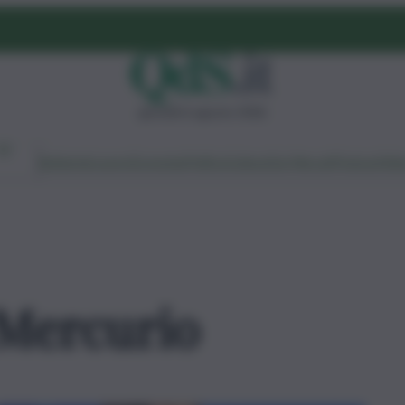
giovedì 6 agosto 2026
Ambiente
Lavoro
Economia
Politica
Cultura
Dai Mercati
Podcast
Vid
Mercurio