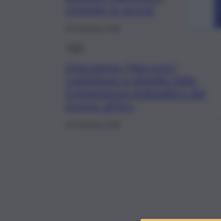
respinge le accuse
25 Febbraio 2025
Fatti
Operazione “Mercurio”,
Castiglione si dimette dalla
Commissione Antimafia e dal
gruppo all’Ars
24 Febbraio 2025