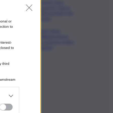
MotoGP, Torna
Bezzecchi: “Non al
100% ma lotterò fino
alla fine”
sonal or
ection to
Calcio, Roma,
Pellegrini rinnova.
Accordo per un’altra
nterest-
stagione
closed to
 third
Downstream