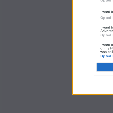
Opted 
I want t
Opted 
I want 
Advertis
Opted 
I want t
of my P
was col
Opted 