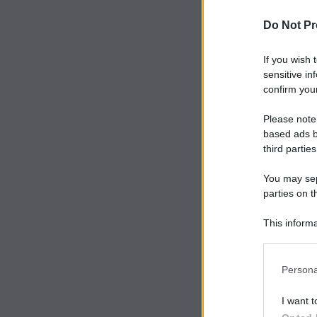
Do Not Pr
If you wish 
sensitive in
confirm your
Please note
based ads b
third parties
You may sepa
parties on t
This informa
Participants
Persona
I want t