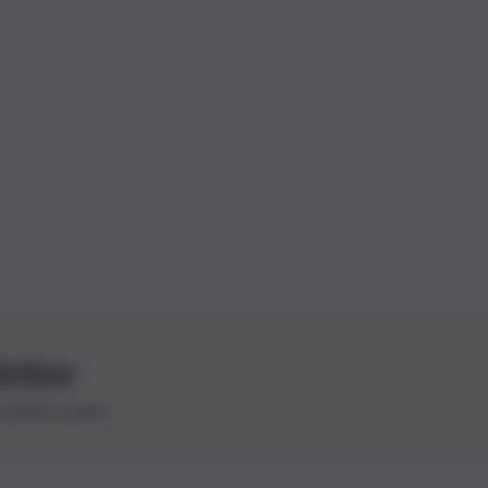
letter
le ultime novità