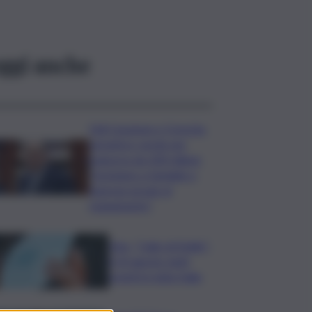
ggi anche
Ddl Coesione e Crescita,
semaforo verde per
manovra da 200 milioni:
“Sostegno a famiglie e
imprese grazie al
risanamento”
Vino, “Calici di Stelle”:
il 10 agosto tanti
eventi in tutta Italia