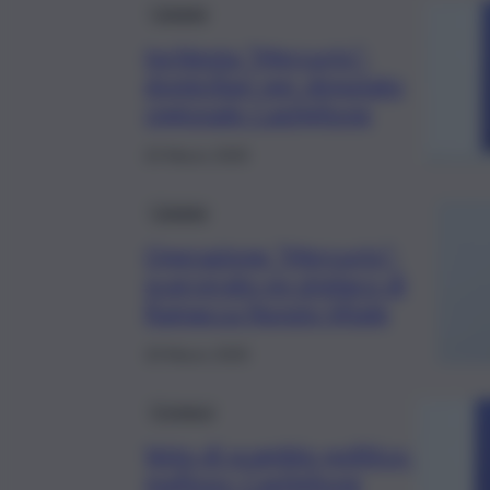
Catania
Inchiesta “Mercurio”:
domiciliari per deputato
regionale Castiglione
24 Marzo 2025
Catania
Operazione “Mercurio”:
scarcerato ex sindaco di
Ramacca Nunzio Vitale
18 Marzo 2025
Cronaca
Voto di scambio politico-
mafioso: Castiglione