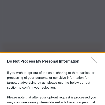
Do Not Process My Personal Information
Iscriviti alla nostra Newsletter
If you wish to opt-out of the sale, sharing to third parties, or
Iscriviti alla nostra newsletter per non perdere le ultime
processing of your personal or sensitive information for
novità
targeted advertising by us, please use the below opt-out
section to confirm your selection.
Iscriviti Ora
Please note that after your opt-out request is processed you
may continue seeing interest-based ads based on personal