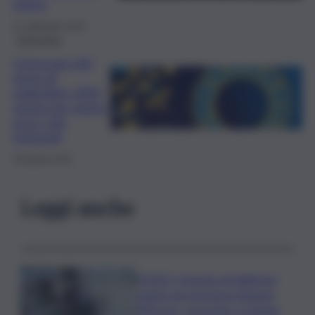
segno
21 Settembre 2025
Oroscopo
L’oroscopo del
mese di
settembre 2025
segno per segno,
ecco i più
fortunati
30 Agosto 2025
Leggi anche
VIDEO | Armato di taglierino
rapinò una farmacia rubando
900 euro, arrestato a Catania