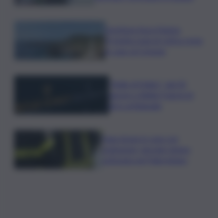
Gestione Area Marina
Protetta Isola di Ustica resta
in capo al Comune
”Bolle di Malto”: dal 30
agosto a Biella 9 giorni di
birra artigianale
Fuga di gas in casa con
esplosione, giovane donna
ustionata nel Palermitano