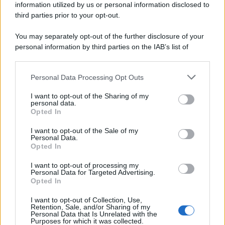
information utilized by us or personal information disclosed to
third parties prior to your opt-out.
You may separately opt-out of the further disclosure of your
personal information by third parties on the IAB’s list of
© 2026 | Ediservice s.r.l. 95126 Catania – Via Principe
downstream participants.
Nicola, 22 – P.IVA: 01153210875 – Cciaa Catania n.
Personal Data Processing Opt Outs
This information may also be disclosed by us to third parties
01153210875 – Quotidiano di Sicilia usufruisce dei
on the IAB’s List of Downstream Participants that may further
contributi di cui al D.lgs n. 70/2017
I want to opt-out of the Sharing of my
disclose it to other third parties.
personal data.
Opted In
I want to opt-out of the Sale of my
Personal Data.
Chi Siamo
Opted In
Fondazione Etica e Valori Marilù Tregua
Fondatore Carlo Alberto Tregua
Lavora con noi
I want to opt-out of processing my
Personal Data for Targeted Advertising.
Gerenza
Opted In
I want to opt-out of Collection, Use,
Retention, Sale, and/or Sharing of my
Personal Data that Is Unrelated with the
Purposes for which it was collected.