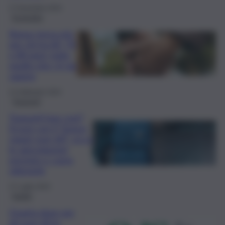
27 Novembre 2024
Economia
Bonus terza età
per chi ha 60, 70
e 80 anni: tutto
quello che c’è da
sapere
22 Settembre 2024
Trasporti
Trasporti low cost?
Si può con il “bonus
viaggi over 60”: ecco
le agevolazioni
previste e come
ottenerle
27 Luglio 2024
Sanità
Quarta dose per
gli over 60 in