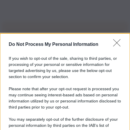
Do Not Process My Personal Information
Iscriviti alla nostra Newsletter
If you wish to opt-out of the sale, sharing to third parties, or
Iscriviti alla nostra newsletter per non perdere le ultime
processing of your personal or sensitive information for
novità
targeted advertising by us, please use the below opt-out
section to confirm your selection.
Iscriviti Ora
Please note that after your opt-out request is processed you
may continue seeing interest-based ads based on personal
information utilized by us or personal information disclosed to
third parties prior to your opt-out.
You may separately opt-out of the further disclosure of your
personal information by third parties on the IAB’s list of
© 2026 | Ediservice s.r.l. 95126 Catania – Via Principe