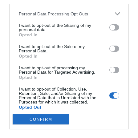
downstream participants.
Nicola, 22 – P.IVA: 01153210875 – Cciaa Catania n.
Personal Data Processing Opt Outs
This information may also be disclosed by us to third parties
01153210875 – Quotidiano di Sicilia usufruisce dei
on the IAB’s List of Downstream Participants that may further
contributi di cui al D.lgs n. 70/2017
I want to opt-out of the Sharing of my
disclose it to other third parties.
personal data.
Opted In
I want to opt-out of the Sale of my
Personal Data.
Chi Siamo
Opted In
Fondazione Etica e Valori Marilù Tregua
Fondatore Carlo Alberto Tregua
Lavora con noi
I want to opt-out of processing my
Personal Data for Targeted Advertising.
Gerenza
Opted In
I want to opt-out of Collection, Use,
Retention, Sale, and/or Sharing of my
Personal Data that Is Unrelated with the
Purposes for which it was collected.
Opted Out
Scarica l’app
CONFIRM
Privacy Policy
Preferenze Privacy