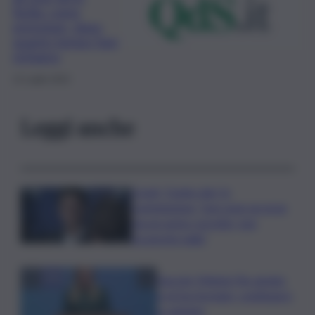
Sicilia: come
prenotare, dopo
quanto tempo fare
richiamo
12 Luglio 2022
Leggi anche
Covid, ‘Conte-day’ in
commissione: “non sono un eroe
ma un uomo corretto, non
troverete nulla”
Guccini, Meloni: l’ho amato
e mi ha formato, continuerò
a cantarlo