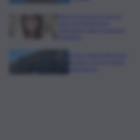
Palermo, l’operazione Varchi è
anche nel Sottogoverno:
D’Alessandro nella commissione
Urbanistica
Cefpas, Sabrina Cillia nuova
direttrice: arriva la nomina
della Regione