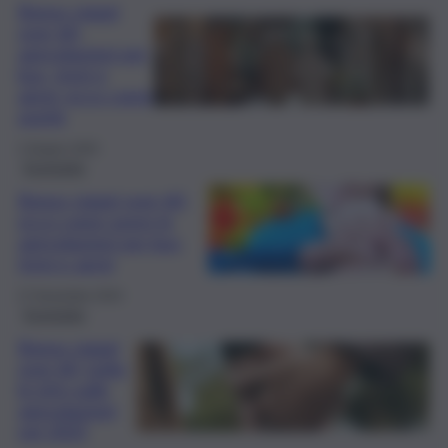
Bonus viaggi
over 60,
agevolazioni per
bus, treni e
aerei: ecco come
averle
2 Giugno 2025
Economia
Bonus viaggi over 60,
ecco come avere le
agevolazioni per bus,
treni e aerei
27 Novembre 2024
Economia
Bonus viaggi
over 60, tutte
le info sulle
agevolazioni
nel 2025