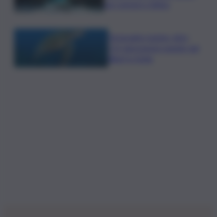
per estrarre chitina
Tartarughe marine: oltre
115 deposizioni seguite dal
Wwf in Sicilia