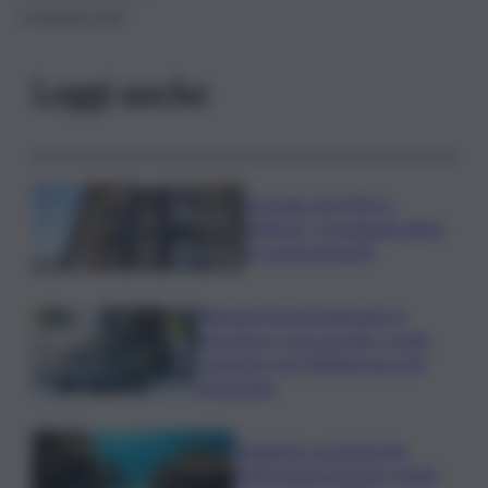
5 Settembre 2025
Leggi anche
Incendio del 2023 a
Palermo, consegnati ultimi
tre appartamenti
Ritenute fiscali trattenute ai
lavoratori e non versate, scatta
sequestro da 700mila euro nel
Siracusano
Ambiente: granchio blu,
ENEA testa metodo rapido