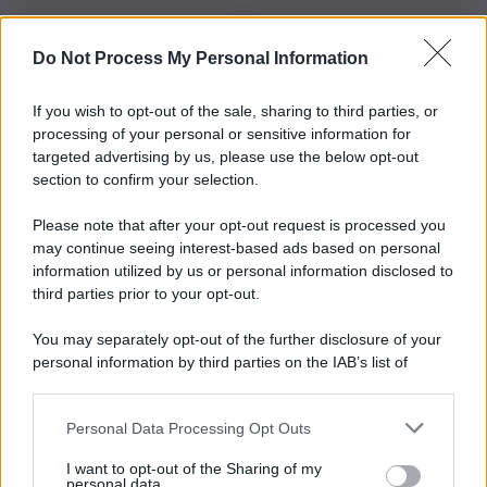
Do Not Process My Personal Information
Iscriviti alla nostra Newsletter
If you wish to opt-out of the sale, sharing to third parties, or
Iscriviti alla nostra newsletter per non perdere le ultime
processing of your personal or sensitive information for
novità
targeted advertising by us, please use the below opt-out
section to confirm your selection.
Iscriviti Ora
Please note that after your opt-out request is processed you
may continue seeing interest-based ads based on personal
information utilized by us or personal information disclosed to
third parties prior to your opt-out.
You may separately opt-out of the further disclosure of your
personal information by third parties on the IAB’s list of
© 2026 | Ediservice s.r.l. 95126 Catania – Via Principe
downstream participants.
Nicola, 22 – P.IVA: 01153210875 – Cciaa Catania n.
Personal Data Processing Opt Outs
This information may also be disclosed by us to third parties
01153210875 – Quotidiano di Sicilia usufruisce dei
on the IAB’s List of Downstream Participants that may further
contributi di cui al D.lgs n. 70/2017
I want to opt-out of the Sharing of my
disclose it to other third parties.
personal data.