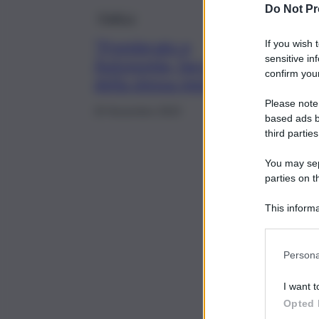
Do Not Pr
Politica
“Premierato e
If you wish 
sensitive in
Autonomia, facce
confirm your
della stessa medaglia”
Please note
25 Novembre 2023
based ads b
third parties
You may sepa
parties on t
This informa
Participants
Persona
I want t
Opted 