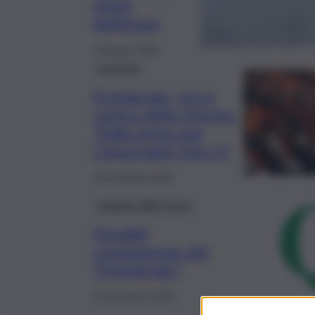
senza
legiferare
4 Giugno 2024
Inchiesta
Premierato, pro e
contro della riforma.
“Italia verso una
Capocrazia? Già c’è”
13 Febbraio 2024
L’angolo della Corte
Possibili
conseguenze del
“Premierato”
22 Dicembre 2023