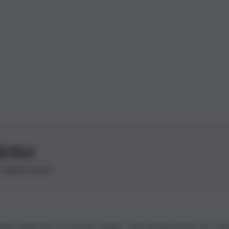
letter
le ultime novità
26 | Ediservice s.r.l. 95126 Catania – Via Principe Nicola, 22 – P