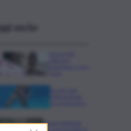
ggi anche
Europei Tuffi,
Pellacani è
pokerissimo: 5 ori in
5 gare
Europeo Tuffi,
Pellacani-Pizzini
oro nei 3mt sincro
Guccini, Mattarella:
sue canzoni parlano di