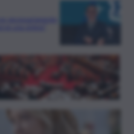
rve necessariamente
serve una sintesi”