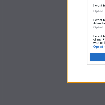
I want t
Opted 
I want 
Advertis
Opted 
I want t
of my P
was col
Opted 