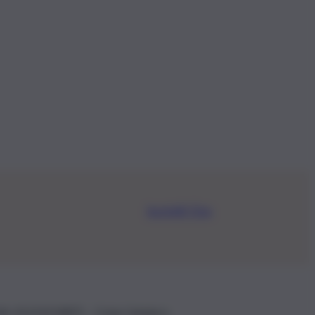
Iscriviti Ora
.IVA: 01153210875 – Cciaa Catania n.