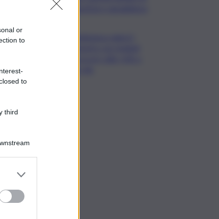
giustizia e uguaglianza
sonal or
Mediobanca sigla il I
ection to
semestre con risultati
da record, utile +6% a
711 mln
nterest-
closed to
 third
Downstream