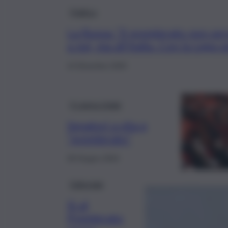
Politica
La Russa: “Il premierato non se
a noi, ma all’Italia. Con la Lega 
14 Dicembre 2025
Il cannocchiale
Senatori a vita e
“premierato”
28 Giugno 2024
Editoriale
Sì al
Premierato