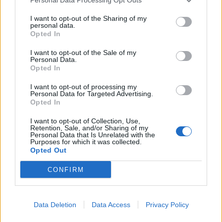
This information may also be disclosed by us to third parties
01153210875 – Quotidiano di Sicilia usufruisce dei
on the IAB’s List of Downstream Participants that may further
contributi di cui al D.lgs n. 70/2017
I want to opt-out of the Sharing of my
disclose it to other third parties.
personal data.
Opted In
I want to opt-out of the Sale of my
Personal Data.
Chi Siamo
Opted In
Fondazione Etica e Valori Marilù Tregua
Fondatore Carlo Alberto Tregua
Lavora con noi
I want to opt-out of processing my
Personal Data for Targeted Advertising.
Gerenza
Opted In
I want to opt-out of Collection, Use,
Retention, Sale, and/or Sharing of my
Personal Data that Is Unrelated with the
Purposes for which it was collected.
Opted Out
Scarica l’app
CONFIRM
Privacy Policy
Preferenze Privacy
Data Deletion
Data Access
Privacy Policy