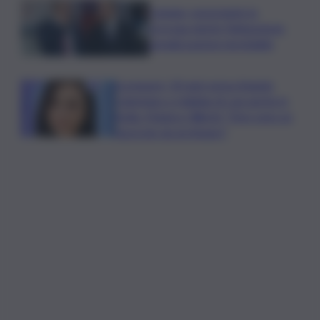
Catania, nonostante la
proroga niente fideiussione:
penalizzazione inevitabile
Scomparsi, 30 anni senza Angela
Celentano e migliaia di casi anche in
Sicilia. Manisco World: “Non sono un
fascicolo da archiviare”