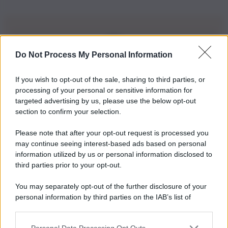
Do Not Process My Personal Information
Iscriviti alla nostra Newsletter
If you wish to opt-out of the sale, sharing to third parties, or
Iscriviti alla nostra newsletter per non perdere le ultime
processing of your personal or sensitive information for
novità
targeted advertising by us, please use the below opt-out
section to confirm your selection.
Iscriviti Ora
Please note that after your opt-out request is processed you
may continue seeing interest-based ads based on personal
information utilized by us or personal information disclosed to
third parties prior to your opt-out.
You may separately opt-out of the further disclosure of your
personal information by third parties on the IAB’s list of
© 2026 | Ediservice s.r.l. 95126 Catania – Via Principe
downstream participants.
Nicola, 22 – P.IVA: 01153210875 – Cciaa Catania n.
Personal Data Processing Opt Outs