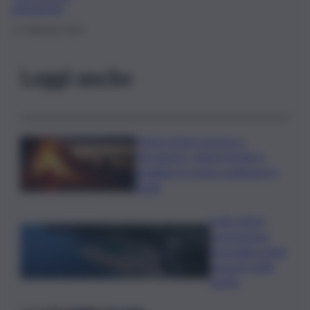
presente”
21 Settembre 2025
Leggi anche
Notte di San Lorenzo e
Ferragosto, divieti di falò in
spiaggia: le prime ordinanze in
Sicilia
Isole minori,
sospensione
immediata degli
aumenti delle
tariffe