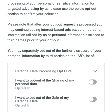
Iscriviti alla nostra newsletter per non perdere le ultime
processing of your personal or sensitive information for
novità
targeted advertising by us, please use the below opt-out
section to confirm your selection.
Iscriviti Ora
Please note that after your opt-out request is processed you
may continue seeing interest-based ads based on personal
information utilized by us or personal information disclosed to
third parties prior to your opt-out.
You may separately opt-out of the further disclosure of your
personal information by third parties on the IAB’s list of
© 2026 | Ediservice s.r.l. 95126 Catania – Via Principe
downstream participants.
Nicola, 22 – P.IVA: 01153210875 – Cciaa Catania n.
Personal Data Processing Opt Outs
This information may also be disclosed by us to third parties
01153210875 – Quotidiano di Sicilia usufruisce dei
on the IAB’s List of Downstream Participants that may further
contributi di cui al D.lgs n. 70/2017
I want to opt-out of the Sharing of my
disclose it to other third parties.
personal data.
Opted In
I want to opt-out of the Sale of my
Personal Data.
Chi Siamo
Opted In
Fondazione Etica e Valori Marilù Tregua
Fondatore Carlo Alberto Tregua