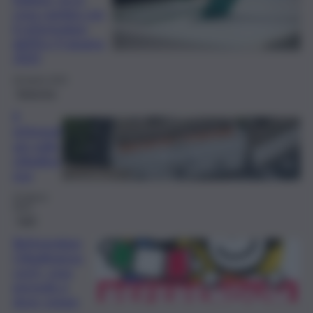
cosa cambia con
il referendum
dell’8 e 9 giugno
2025
28 Aprile 2025
Rubriche
Il
referend
um sulla
cittadina
nza
25 Marzo
2025
Fatti
Referendum
Cittadinanza:
cos’è, cosa
prevede e
dove votare