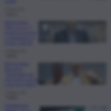
partiti
6 Giugno 2025
QdS Tv
Referendum
2025, ecco i 5
quesiti su lavoro
e cittadinanza e
le loro criticità
16 Maggio 2025
Politica
Referendum,
Vannacci:
“Delendum est,
non hanno senso
e devono fallire”
15 Maggio 2025
Politica
Cittadinanza
italiana, ecco