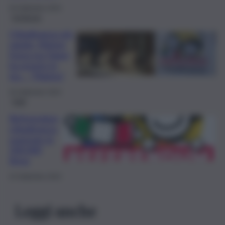
26 Settembre 2024
Inchiesta
Cittadinanza più
rapida, Meloni
frena ma Tajani
ha pronto lo
Ius… “Marina”
26 Settembre 2024
Fatti
Referendum
cittadinanza,
superate le
500.000
firme
24 Settembre 2024
Leggi anche