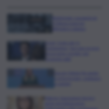
Bitdefender: popolarità de
L’Odissea usata per
diffondere malware
Covid, ‘Conte-day’ in
commissione: “non sono un eroe
ma un uomo corretto, non
troverete nulla”
Guccini, Meloni: l’ho amato
e mi ha formato, continuerò
a cantarlo
Palermo, l’operazione Varchi è
anche nel Sottogoverno:
D’Alessandro nella commissione