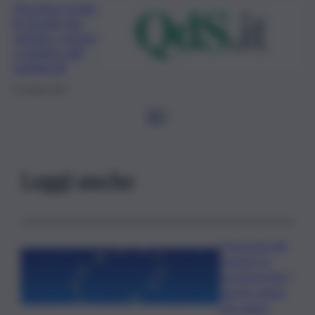
Decreto Covid,
le regole per
visitare i musei
e andare agli
spettacoli
22 Aprile 2021
1
2
Leggi anche
Oroscopo del
venerdì, le
previsioni del 7
agosto segno
per segno