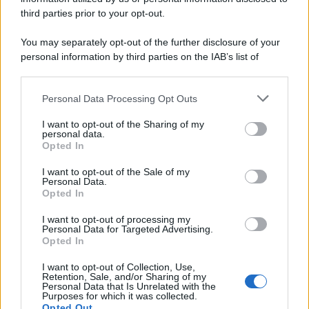
third parties prior to your opt-out.
You may separately opt-out of the further disclosure of your
personal information by third parties on the IAB’s list of
© 2026 | Ediservice s.r.l. 95126 Catania – Via Principe
downstream participants.
Nicola, 22 – P.IVA: 01153210875 – Cciaa Catania n.
Personal Data Processing Opt Outs
This information may also be disclosed by us to third parties
01153210875 – Quotidiano di Sicilia usufruisce dei
on the IAB’s List of Downstream Participants that may further
contributi di cui al D.lgs n. 70/2017
I want to opt-out of the Sharing of my
disclose it to other third parties.
personal data.
Opted In
I want to opt-out of the Sale of my
Personal Data.
Chi Siamo
Opted In
Fondazione Etica e Valori Marilù Tregua
Fondatore Carlo Alberto Tregua
Lavora con noi
I want to opt-out of processing my
Personal Data for Targeted Advertising.
Gerenza
Opted In
I want to opt-out of Collection, Use,
Retention, Sale, and/or Sharing of my
Personal Data that Is Unrelated with the
Purposes for which it was collected.
Opted Out