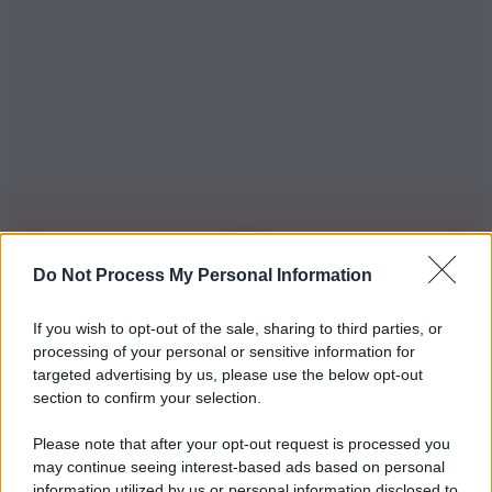
Do Not Process My Personal Information
Iscriviti alla nostra Newsletter
If you wish to opt-out of the sale, sharing to third parties, or
Iscriviti alla nostra newsletter per non perdere le ultime
processing of your personal or sensitive information for
novità
targeted advertising by us, please use the below opt-out
section to confirm your selection.
Iscriviti Ora
Please note that after your opt-out request is processed you
may continue seeing interest-based ads based on personal
information utilized by us or personal information disclosed to