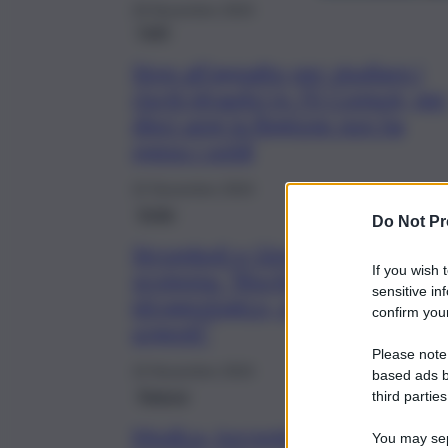
29 Novembre 2024
Fatti
Stop all’appalto per studiare i
rischi idraulici in 70 Comuni, per
dieci anni la Regione non ha
speso i soldi
22 Novembre 2024
Sicilia
Do Not Pr
Stromboli e Ginostra, scatta la
If you wish 
protesta: “Rischio
sensitive in
idrogeologico, servono misure
confirm your
urgenti”
Please note
10 Novembre 2024
based ads b
Ragusa
third parties
Modica, torrente
You may sepa