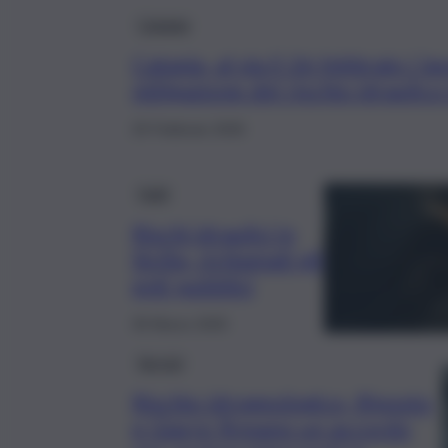
Catania
Catania, al via il 26 febbraio i la
mitigazione del rischio idraulico
25 Febbraio 2026
Fatti
Rischi idraulici in
Sicilia, richiamati gli
enti pubblici
30 Marzo 2025
Servizi
Rischio idrogeologico, Riposto
e Giarre firmano un accordo