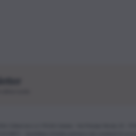
letter
le ultime novità
26 | Ediservice s.r.l. 95126 Catania – Via Principe Nicola, 22 – P
3210875 – Quotidiano di Sicilia usufruisce dei contributi di cui al