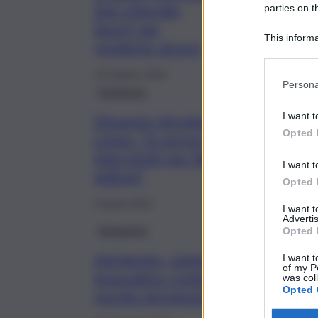
San Liberale,
parties on t
lavori per
This informa
renderlo sicuro
Participants
19 Ottobre 2024
Persona
Ambiente
I want t
Dissesto idrogeologico,
Opted 
Lizzio: “In arrivo
interventi per 860
I want t
milioni”
Opted 
5 Aprile 2024
I want 
Advertis
Agrigento
Opted 
Agrigento, sistema
I want t
of my P
innovativo contro il
was col
Opted 
rischio idrogeologico