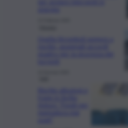
per avviare interventi in
sinergia
12 Febbraio 2025
Messina
Quella Stromboli sempre a
rischio, assegnati accordi
quadro per la sicurezza dei
torrenti
14 Gennaio 2025
Fatti
Rischio alluvioni e
frane in Sicilia,
Antoci: “Fondi per
mappatura mai
usati”