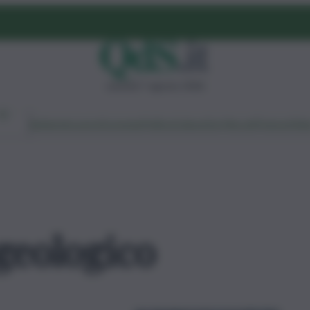
venerdì 7 agosto 2026
Ambiente
Lavoro
Economia
Politica
Cultura
Dai Mercati
Podcast
Vid
geologico