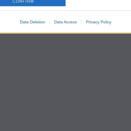
CONFIRM
1
2
Data Deletion
Data Access
Privacy Policy