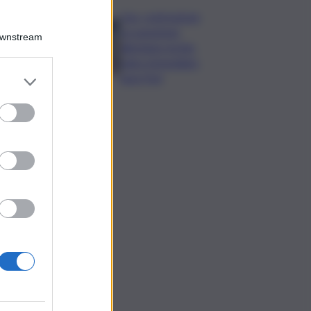
Usa, contrazione
occupazione
Downstream
allontana rischio
rialzo immediato
tassi Fed