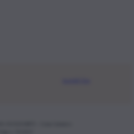
Iscriviti Ora
.IVA: 01153210875 – Cciaa Catania n.
 D.lgs n. 70/2017