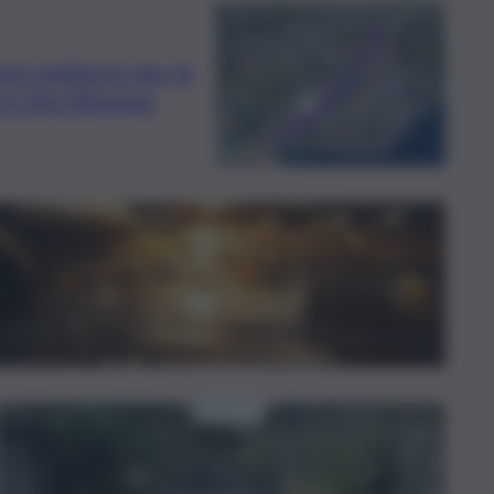
vori notturni per la
 in Via Messina