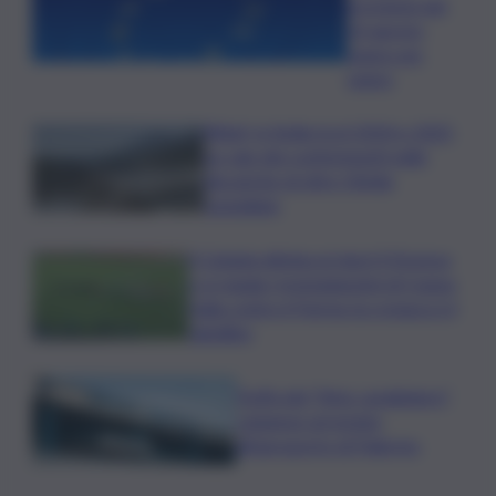
previsioni del
10 agosto
segno per
segno
Rifiuti, in Sicilia tra il 2024 e 2025
un calo dei conferimenti nelle
discariche di oltre 50mila
tonnellate
Il Catania elimina ai rigori il Vicenza
e si regala i trentaduesimi di Coppa
Italia contro il Parma: la cronaca e il
tabellino
Truffa del “finto carabiniere”,
catanese arrestato
all’aeroporto di Palermo