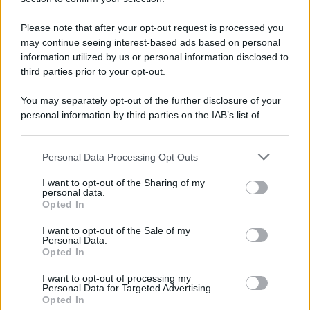
Iscriviti Ora
Please note that after your opt-out request is processed you
may continue seeing interest-based ads based on personal
information utilized by us or personal information disclosed to
third parties prior to your opt-out.
You may separately opt-out of the further disclosure of your
personal information by third parties on the IAB’s list of
© 2026 | Ediservice s.r.l. 95126 Catania – Via Principe
downstream participants.
Nicola, 22 – P.IVA: 01153210875 – Cciaa Catania n.
Personal Data Processing Opt Outs
This information may also be disclosed by us to third parties
01153210875 – Quotidiano di Sicilia usufruisce dei
on the IAB’s List of Downstream Participants that may further
contributi di cui al D.lgs n. 70/2017
I want to opt-out of the Sharing of my
disclose it to other third parties.
personal data.
Opted In
I want to opt-out of the Sale of my
Personal Data.
Chi Siamo
Opted In
Fondazione Etica e Valori Marilù Tregua
Fondatore Carlo Alberto Tregua
Lavora con noi
I want to opt-out of processing my
Personal Data for Targeted Advertising.
Gerenza
Opted In