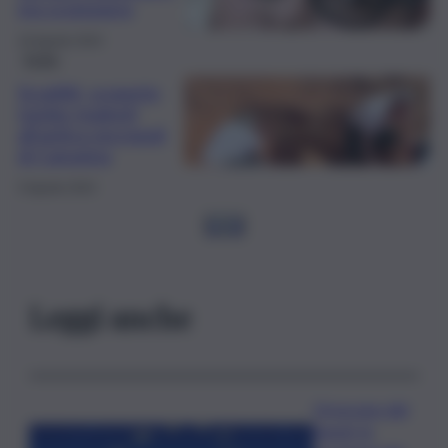
era scomparso
16 Agosto 2024
Sicilia
Scoglitti, scoperte
tombe risalenti
all’antica necropoli
di Camarina
5 Agosto 2024
1
2
3
Leggi anche
Oroscopo del
lunedì, le