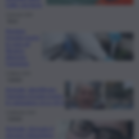
Gallo: sta bene
3 Gennaio 2025
Brevi
Anziana
trovata morta
in casa ad
Alcamo,
disposta
l’autopsia
5 Ottobre 2024
Catania
Acireale, identificato
l’anziano trovato morto
in campagna: ecco chi è
4 Settembre 2024
Catania
Acireale, ritrovato il
giovane Sebastiano: