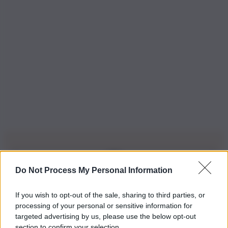
Do Not Process My Personal Information
Iscriviti alla nostra Newsletter
If you wish to opt-out of the sale, sharing to third parties, or
Iscriviti alla nostra newsletter per non perdere le ultime
processing of your personal or sensitive information for
novità
targeted advertising by us, please use the below opt-out
section to confirm your selection.