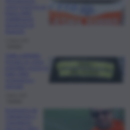
ritrovamento,
uomo morto in un
bagno dello
stabilimento
Sonatrach di
Augusta
17 Marzo 2025
Cronaca
Giallo sull’Adda:
trovato un corpo,
potrebbe essere la
baby-sitter
scomparsa a
gennaio
2 Marzo 2025
Cronaca
Scomparso da
Caltagirone a
Capodanno,
ritrovato Salvo