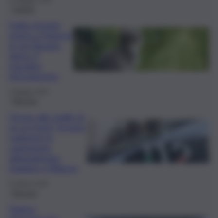
22 Maggio 2025
Catania
Gatto trovato
morto a Paternò
in via Nazario
Sauro: il
macabro
ritrovamento
2 Maggio 2025
Messina
Orrore alle spalle di
un ex hotel, trovato
cadavere in
capannone
abbandonato:
indagini a Milazzo
31 Marzo 2025
Siracusa
Tragico