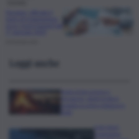
Economia
Pensioni, ufficiale il
tasso di rivalutazione:
ecco i nuovi importi dal
1° gennaio 2025
29 Novembre 2024
Leggi anche
Notte di San Lorenzo e
Ferragosto, divieti di falò in
spiaggia: le prime ordinanze in
Sicilia
Isole minori,
sospensione