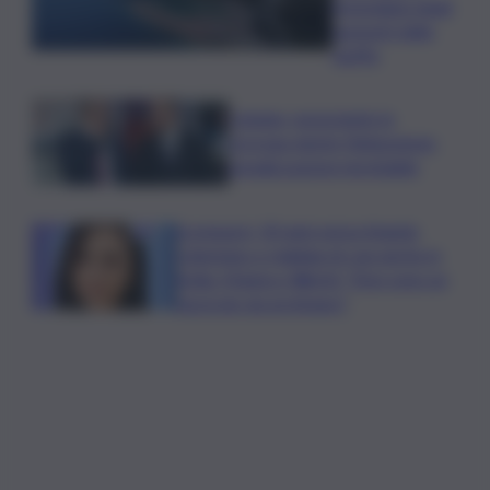
immediata degli
aumenti delle
tariffe
Catania, nonostante la
proroga niente fideiussione:
penalizzazione inevitabile
Scomparsi, 30 anni senza Angela
Celentano e migliaia di casi anche in
Sicilia. Manisco World: “Non sono un
fascicolo da archiviare”