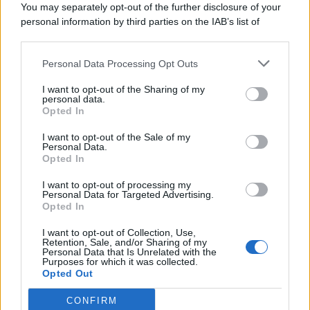
You may separately opt-out of the further disclosure of your
personal information by third parties on the IAB’s list of
© 2026 | Ediservice s.r.l. 95126 Catania – Via Principe
downstream participants.
Nicola, 22 – P.IVA: 01153210875 – Cciaa Catania n.
Personal Data Processing Opt Outs
This information may also be disclosed by us to third parties
01153210875 – Quotidiano di Sicilia usufruisce dei
on the IAB’s List of Downstream Participants that may further
contributi di cui al D.lgs n. 70/2017
I want to opt-out of the Sharing of my
disclose it to other third parties.
personal data.
Opted In
I want to opt-out of the Sale of my
Personal Data.
Chi Siamo
Opted In
Fondazione Etica e Valori Marilù Tregua
Fondatore Carlo Alberto Tregua
Lavora con noi
I want to opt-out of processing my
Personal Data for Targeted Advertising.
Gerenza
Opted In
I want to opt-out of Collection, Use,
Retention, Sale, and/or Sharing of my
Personal Data that Is Unrelated with the
Purposes for which it was collected.
Opted Out
Scarica l’app
CONFIRM