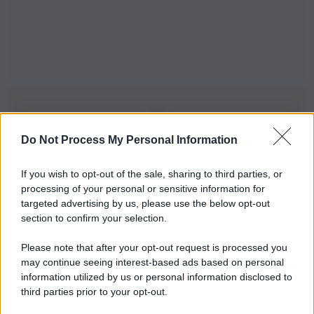
Do Not Process My Personal Information
Iscriviti alla nostra Newsletter
If you wish to opt-out of the sale, sharing to third parties, or
Iscriviti alla nostra newsletter per non perdere le ultime
processing of your personal or sensitive information for
novità
targeted advertising by us, please use the below opt-out
section to confirm your selection.
Iscriviti Ora
Please note that after your opt-out request is processed you
may continue seeing interest-based ads based on personal
information utilized by us or personal information disclosed to
third parties prior to your opt-out.