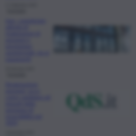
17 Settembre 2025
Economia
Inps, completate
attività di
rivalutazioni di
pensioni e
prestazioni
assistenziali: via ai
pagamenti
29 Gennaio 2025
Economia
Rivalutazione
pensioni, ecco
come cambiano gli
importi della
pensione di
reversibilità nel
2025
2 Dicembre 2024