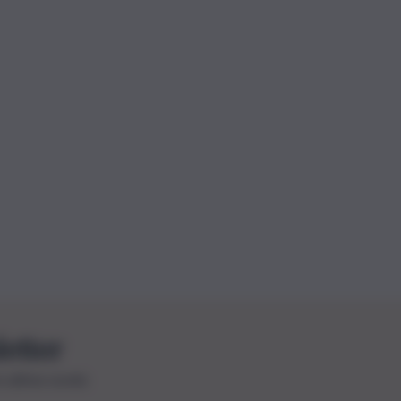
letter
le ultime novità