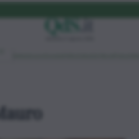
domenica 9 agosto 2026
Ambiente
Lavoro
Economia
Politica
Cultura
Dai Mercati
Podcast
Vid
Mauro