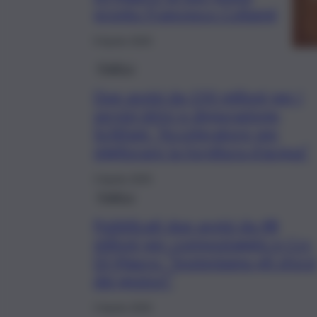
pronto Francesco Colianni
9 Aprile 2025
Politica
Due avvisi da 150 milioni per i
servizi idrici e depurazione,
Schifani: “Acceleratore per
migliorare la fornitura d’acqua”
3 Aprile 2025
Politica
Pubblicati due avvisi da 48
milioni per compostaggio e Ccr,
Di Mauro: “Sosteniamo gli sforzi
dei gestori”
3 Aprile 2025