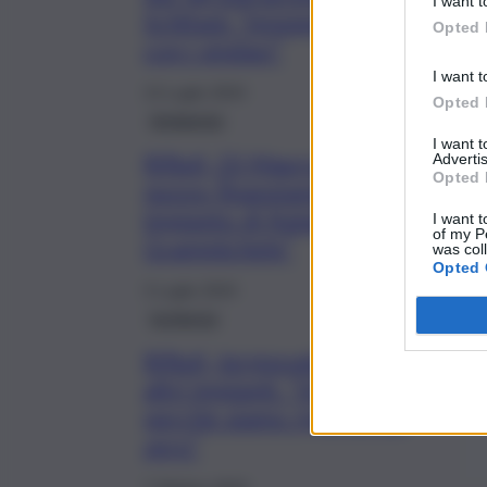
I want t
Schifani: “Impegno mantenuto
Opted 
con i sindaci”
I want t
13 Luglio 2024
Opted 
Ambiente
I want 
Rifiuti, Di Mauro: “Individuato
Advertis
Opted 
nuovo finanziamento per
impianto di Kalat Ambiente a
I want t
of my P
Grammichele”
was col
Opted 
3 Luglio 2024
Inchiesta
Rifiuti, termovalorizzatori e
altri impianti. “Vi spiego
perché siamo ripartiti da
zero”