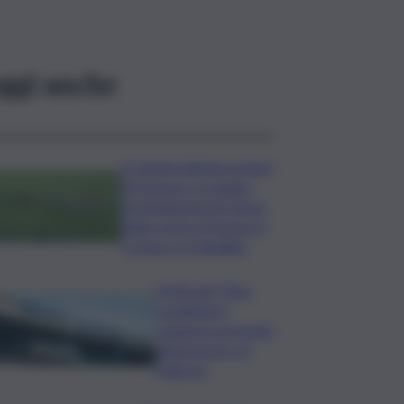
ggi anche
Il Catania elimina ai rigori
il Vicenza e si regala i
trentaduesimi di Coppa
Italia contro il Parma: la
cronaca e il tabellino
Truffa del “finto
carabiniere”,
catanese arrestato
all’aeroporto di
Palermo