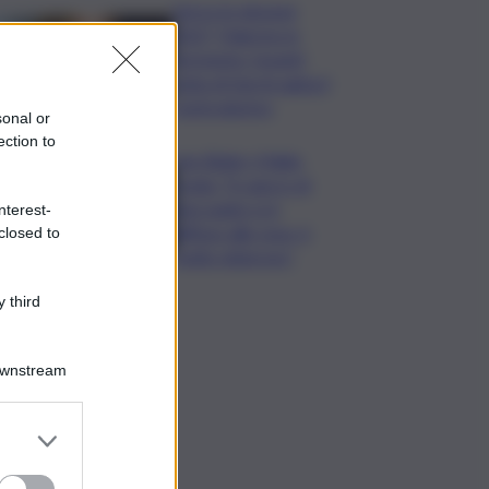
Verso le elezioni
2027, Palermo in
fermento: l’avanti
tutta di Varchi agita il
centrodestra
sonal or
ection to
Joe Biden, il figlio
rivela: “Il cancro di
mio padre si è
nterest-
diffuso alle ossa, è
closed to
molto doloroso”
 third
Downstream