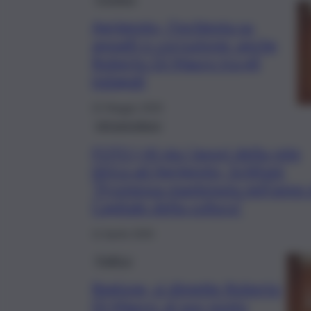
Agrigento, l’inchiesta su
appalti e corruzione: anche
Roberto Di Mauro tra gli
indagati
22 Maggio 2025
Infrastrutture
FOTO | Al via i lavori della rete
idrica ad Agrigento, Schifani:
“Promessa mantenuta nell’anno 
Capitale della cultura”
11 Aprile 2025
Politica
Regione, si dimette Roberto
Di Mauro: al suo posto