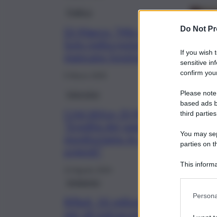
Politica
Do Not Pr
Di Mauro: “Mie dimissioni?
Solo indiscrezioni, ma
If you wish 
mancano funzionari”
sensitive in
confirm your
5 Marzo 2025
Please note
Intervista
based ads b
Crisi idrica, Di Mauro:
third parties
“Eredità del passato,
You may sepa
monitoriamo le situazioni più
parties on t
urgenti”
This informa
14 Agosto 2024
Participants
Ambiente
Persona
Rifiuti, 50 milioni dalla Regione
per gli extracosti dei Comuni.