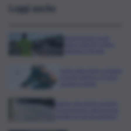
Leggi anche
Tamponamento tra più
vetture sulla A29, traffico
rallentato a Torretta
Codice della strada, si studiano
le novità: patente a 17 anni e
sorpasso a destra
Palermo, due morti in sei giorni:
“Il tavolo tecnico sulla sicurezza
stradale non può più aspettare”