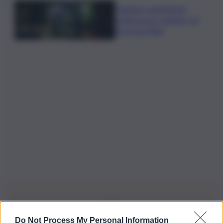
I Barisei: vendemmia
notturna per tutelare chi
lavora nei filari
Do Not Process My Personal Information