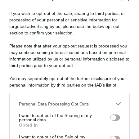
Iscriviti alla nostra Newsletter
If you wish to opt-out of the sale, sharing to third parties, or
Iscriviti alla nostra newsletter per non perdere le ultime
processing of your personal or sensitive information for
novità
targeted advertising by us, please use the below opt-out
section to confirm your selection.
Iscriviti Ora
Please note that after your opt-out request is processed you
may continue seeing interest-based ads based on personal
information utilized by us or personal information disclosed to
third parties prior to your opt-out.
You may separately opt-out of the further disclosure of your
personal information by third parties on the IAB’s list of
© 2026 | Ediservice s.r.l. 95126 Catania – Via Principe
downstream participants.
Nicola, 22 – P.IVA: 01153210875 – Cciaa Catania n.
Personal Data Processing Opt Outs
This information may also be disclosed by us to third parties
01153210875 – Quotidiano di Sicilia usufruisce dei
on the IAB’s List of Downstream Participants that may further
contributi di cui al D.lgs n. 70/2017
I want to opt-out of the Sharing of my
disclose it to other third parties.
personal data.
Opted In
I want to opt-out of the Sale of my