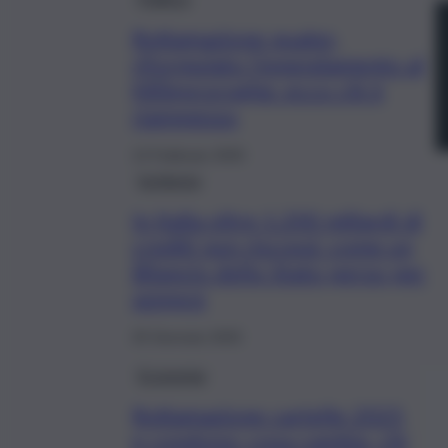
Rottamazione quater,
riformulato l’emendamento al
Milleproroghe: ecco chi è
riammesso
13 Febbraio 2025
Inchiesta
In Italia oltre 1.200 miliardi di
crediti non riscossi: come un
Bilancio dello Stato perso per
sempre
25 Gennaio 2025
Economia
Rottamazione cartelle 2025
e condono: cosa cambia, chi