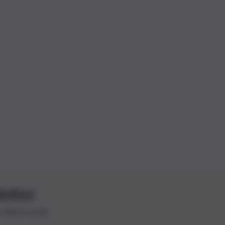
letter
le ultime novità