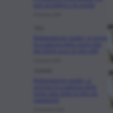
può accedere e le novità
24 Gennaio 2025
Fisco
Rottamazione quater, in arrivo
la scadenza della sesta rata
del 2024: ecco le info utili
6 Dicembre 2024
Economia
Rottamazione quater, si
avvicina la scadenza della
sesta rata: tutte le info sui
pagamenti
19 Novembre 2024