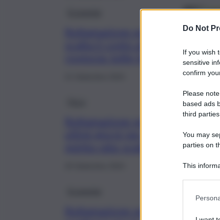
Economia
Do Not Pr
Rottamazione quater,
scatta il conto alla
If you wish 
rovescia: tutte le info
sensitive in
confirm your
21 Settembre 2024
Please note
Fisco
based ads b
third parties
Rottamazione quater, sono gli
ultimi giorni per pagare la
You may sepa
quinta rata: scadenza e info
parties on t
This informa
20 Settembre 2024
Participants
Economia
Persona
Rottamazione quater, la
I want t