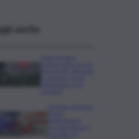
ggi anche
L’Etna e la nuova
eruzione estiva. Corsaro
(Ingv) al QdS: “Situazione
in evoluzione, nessun
collegamento con lo
Stromboli”
Sorpreso a innescare
incendi
nell’Agrigentino,
arrestato 86enne: il
piromane è ai