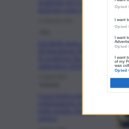
scadenza per il pagamento si
Opted 
avvicina: cosa c’è da sapere
I want t
11 Settembre 2024
Opted 
Fisco
I want 
Advertis
Dal Bollo Auto alla
Opted 
dichiarazione dei redditi, tutte
le scadenze fiscali di
I want t
of my P
settembre 2024
was col
Opted 
27 Agosto 2024
Economia
Cosa rientra nella
rottamazione quater, ecco
tutto quello che devi
sapere