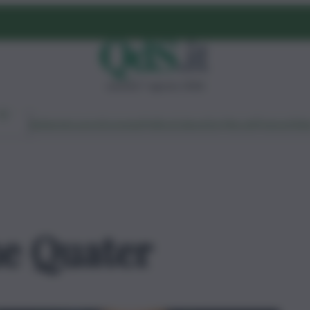
venerdì 7 agosto 2026
Ambiente
Lavoro
Economia
Politica
Cultura
Dai Mercati
Podcast
Vid
e Quater