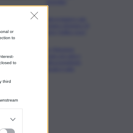
domiciliari
Caldo in leggero calo:
domani e domenica 19
città in “bollino rosso”
sonal or
ection to
Cons. Maremma
Toscana: uve sane e
nterest-
qualità promettente
closed to
malgrado il caldo
 third
Downstream