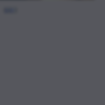
1
2
3
…