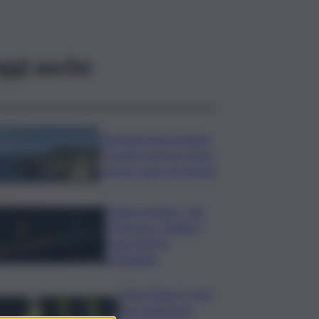
ggi anche
Gestione Area Marina
Protetta Isola di Ustica
resta in capo al Comune
”Bolle di Malto”: dal
30 agosto a Biella 9
giorni di birra
artigianale
Fuga di gas in casa
con esplosione,