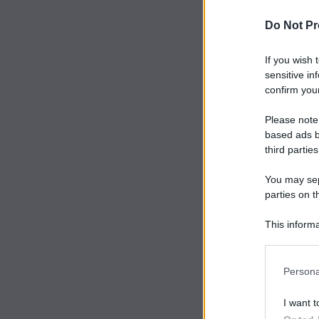
Do Not Pr
If you wish 
sensitive in
confirm your
Please note
based ads b
third parties
You may sepa
parties on t
This informa
Participants
Persona
I want t