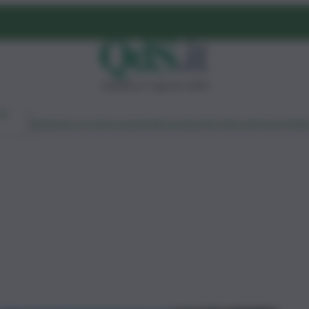
domenica 9 agosto 2026
Ambiente
Lavoro
Economia
Politica
Cultura
Dai Mercati
Podcast
Vid