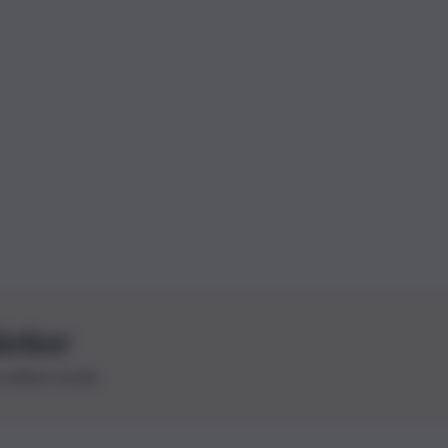
letter
le ultime novità