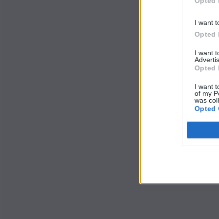
Opted 
I want t
Opted 
I want 
Advertis
Opted 
I want t
of my P
was col
Opted 