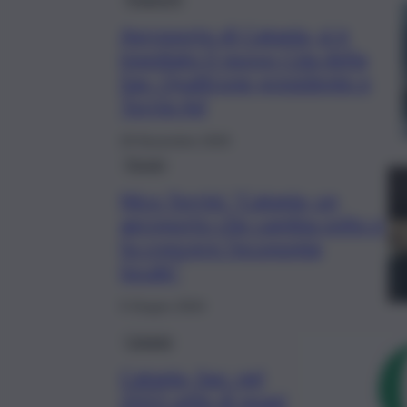
Aeroporto di Catania, si è
insediato il nuovo Cda della
Sac: Quattrone presidente e
Torrisi Ad
29 Novembre 2025
Forum
Nico Torrisi: “Catania, un
aeroporto che cambia volto e
fa crescere l’economia
locale”
5 Giugno 2024
Catania
Catania, Sac: nel
2022 utile di quasi