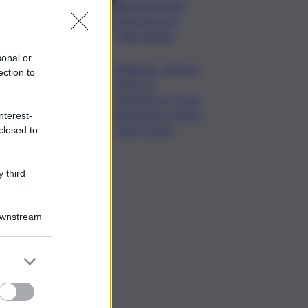
giovane donna
ustionata nel
Palermitano
sonal or
Bagheria, danni al
ection to
Punto di
emergenza, forze
dell’ordine evitano
nterest-
aggressione
closed to
 third
Downstream