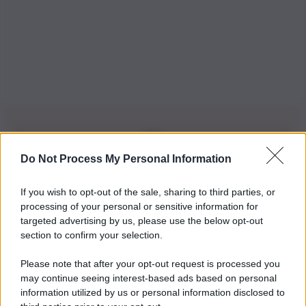
Do Not Process My Personal Information
Iscriviti alla nostra Newsletter
If you wish to opt-out of the sale, sharing to third parties, or
Iscriviti alla nostra newsletter per non perdere le ultime
processing of your personal or sensitive information for
novità
targeted advertising by us, please use the below opt-out
section to confirm your selection.
Iscriviti Ora
Please note that after your opt-out request is processed you
may continue seeing interest-based ads based on personal
information utilized by us or personal information disclosed to