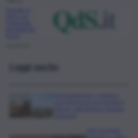
Incendi, in
salvo con
l’autoscala
dei Vigili del
fuoco
23 Aprile 2021
Leggi anche
Termovalorizzatori, a Catania ci
sono interferenze con gasdotti. A
Palermo, vigili del fuoco chiedono
chiarimenti
Lutto nel mondo
dell’atletica: addio a