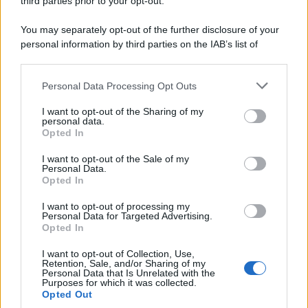
third parties prior to your opt-out.
You may separately opt-out of the further disclosure of your
personal information by third parties on the IAB’s list of
© 2026 | Ediservice s.r.l. 95126 Catania – Via Principe
downstream participants.
Nicola, 22 – P.IVA: 01153210875 – Cciaa Catania n.
Personal Data Processing Opt Outs
This information may also be disclosed by us to third parties
01153210875 – Quotidiano di Sicilia usufruisce dei
on the IAB’s List of Downstream Participants that may further
contributi di cui al D.lgs n. 70/2017
I want to opt-out of the Sharing of my
disclose it to other third parties.
personal data.
Opted In
I want to opt-out of the Sale of my
Personal Data.
Chi Siamo
Opted In
Fondazione Etica e Valori Marilù Tregua
Fondatore Carlo Alberto Tregua
Lavora con noi
I want to opt-out of processing my
Personal Data for Targeted Advertising.
Gerenza
Opted In
I want to opt-out of Collection, Use,
Retention, Sale, and/or Sharing of my
Personal Data that Is Unrelated with the
Purposes for which it was collected.
Opted Out
Scarica l’app