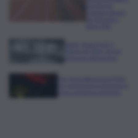
Livio Berruti,
campione olimpico
dei 200 metri a
Roma 1960
Racket, droga e furti: a
Palermo gli “affari” di Cosa
nostra non vanno in ferie
Etna, torna l’allerta rossa VONA
per Fontanarossa: la situazione di
arrivi e partenze in aeroporto