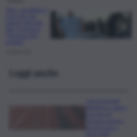
Naro, annullato il
concerto del
rapper Samuele
Nisi. Il sindaco:
“Persona non
gradita”
18 Agosto 2025
Leggi anche
Lutto nel mondo
dell’atletica: addio a
Livio Berruti,
campione olimpico
dei 200 metri a
Roma 1960