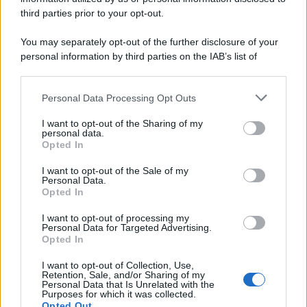
third parties prior to your opt-out.
You may separately opt-out of the further disclosure of your
personal information by third parties on the IAB’s list of
© 2026 | Ediservice s.r.l. 95126 Catania – Via Principe
downstream participants.
Nicola, 22 – P.IVA: 01153210875 – Cciaa Catania n.
Personal Data Processing Opt Outs
This information may also be disclosed by us to third parties
01153210875 – Quotidiano di Sicilia usufruisce dei
on the IAB’s List of Downstream Participants that may further
contributi di cui al D.lgs n. 70/2017
I want to opt-out of the Sharing of my
disclose it to other third parties.
personal data.
Opted In
I want to opt-out of the Sale of my
Personal Data.
Chi Siamo
Opted In
Fondazione Etica e Valori Marilù Tregua
Fondatore Carlo Alberto Tregua
Lavora con noi
I want to opt-out of processing my
Personal Data for Targeted Advertising.
Gerenza
Opted In
I want to opt-out of Collection, Use,
Retention, Sale, and/or Sharing of my
Personal Data that Is Unrelated with the
Purposes for which it was collected.
Opted Out