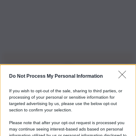
Do Not Process My Personal Information
Iscriviti alla nostra Newsletter
If you wish to opt-out of the sale, sharing to third parties, or
Iscriviti alla nostra newsletter per non perdere le ultime
processing of your personal or sensitive information for
novità
targeted advertising by us, please use the below opt-out
section to confirm your selection.
Iscriviti Ora
Please note that after your opt-out request is processed you
may continue seeing interest-based ads based on personal
information utilized by us or personal information disclosed to