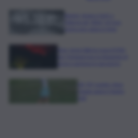
Racket, droga e furti: a
Palermo gli “affari” di Cosa
nostra non vanno in ferie
Etna, torna l’allerta rossa VONA
per Fontanarossa: la situazione di
arrivi e partenze in aeroporto
Glf, PIF London, Anna
Huang supera Charley
Hull