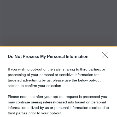
Do Not Process My Personal Information
Iscriviti alla nostra Newsletter
If you wish to opt-out of the sale, sharing to third parties, or
Iscriviti alla nostra newsletter per non perdere le ultime
processing of your personal or sensitive information for
novità
targeted advertising by us, please use the below opt-out
section to confirm your selection.
Iscriviti Ora
Please note that after your opt-out request is processed you
may continue seeing interest-based ads based on personal
information utilized by us or personal information disclosed to
third parties prior to your opt-out.