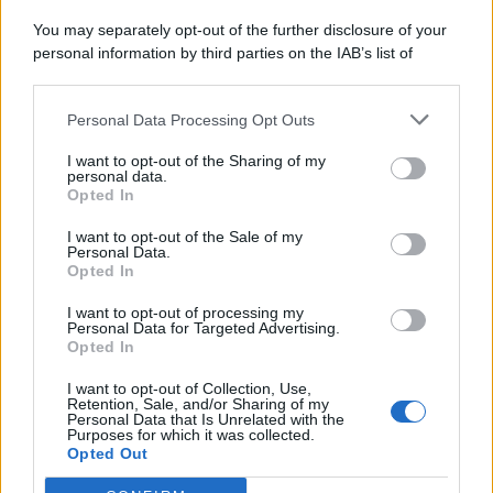
You may separately opt-out of the further disclosure of your
personal information by third parties on the IAB’s list of
© 2026 | Ediservice s.r.l. 95126 Catania – Via Principe
downstream participants.
Nicola, 22 – P.IVA: 01153210875 – Cciaa Catania n.
Personal Data Processing Opt Outs
This information may also be disclosed by us to third parties
01153210875 – Quotidiano di Sicilia usufruisce dei
on the IAB’s List of Downstream Participants that may further
contributi di cui al D.lgs n. 70/2017
I want to opt-out of the Sharing of my
disclose it to other third parties.
personal data.
Opted In
I want to opt-out of the Sale of my
Personal Data.
Chi Siamo
Opted In
Fondazione Etica e Valori Marilù Tregua
Fondatore Carlo Alberto Tregua
Lavora con noi
I want to opt-out of processing my
Personal Data for Targeted Advertising.
Gerenza
Opted In
I want to opt-out of Collection, Use,
Retention, Sale, and/or Sharing of my
Personal Data that Is Unrelated with the
Purposes for which it was collected.
Opted Out
Scarica l’app