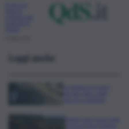
A che ora
inizia lo
sciopero dei
trasporti in
Sicilia?
10 Ottobre 2021
Leggi anche
Accoltellarono il rivale a
Marsala: padre e figlio
finiscono ai domiciliari
Follador wine sponsor della
mostra di Heinz Schattner