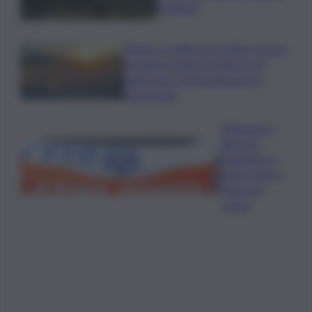
a Napoli
Meteo, il caldo non molla: in arrivo
la quarta ondata di calore con
punte fino a 40 gradi anche a
Ferragosto
Disgrazia a
Riposto:
bagnante si
sente male e
muore in
acqua