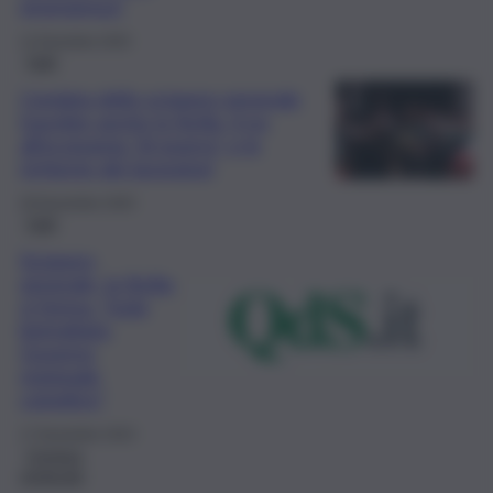
emergenza”
12 Dicembre 2025
Fatti
L’ondata dello sciopero generale
travolge anche la Sicilia, il no
all’economia “di guerra” e le
richieste dei lavoratori
28 Novembre 2025
Fatti
Sciopero
generale, la Sicilia
si ferma: “Isola
bistrattata,
Governo
regionale
complice”
17 Novembre 2023
Cronaca
sindacale