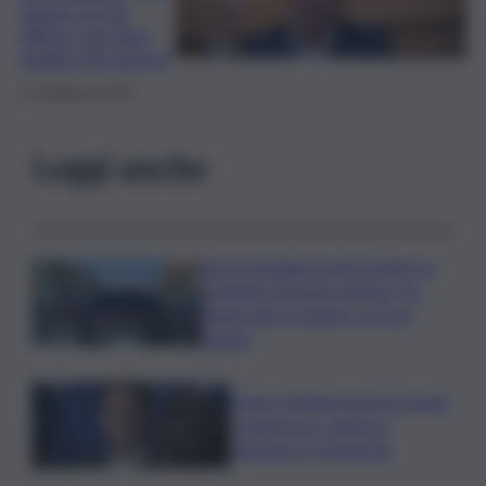
spiace se sia
offeso, ma dico
quello che penso”
14 Settembre 2025
Leggi anche
Lite in famiglia rischia di finire in
tragedia: fermato 69enne, ha
minacciato la nipote con una
pistola
Conte: Meloni non ha trovato
5 minuti per verità su
Delmastro-Santanchè