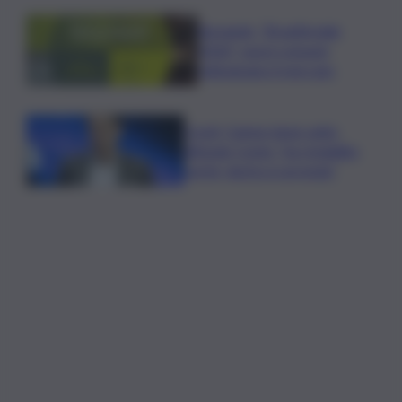
Bevande, “BrauBeviale
2026”: nuovi consumi
ridisegnano il mercato
Covid, Campo largo unito
difende Conte: “ha ristabilito
verità, destra si arrenda”