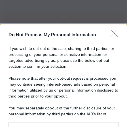
Do Not Process My Personal Information
Iscriviti alla nostra Newsletter
If you wish to opt-out of the sale, sharing to third parties, or
Iscriviti alla nostra newsletter per non perdere le ultime
processing of your personal or sensitive information for
novità
targeted advertising by us, please use the below opt-out
section to confirm your selection.
Iscriviti Ora
Please note that after your opt-out request is processed you
may continue seeing interest-based ads based on personal
information utilized by us or personal information disclosed to
third parties prior to your opt-out.
You may separately opt-out of the further disclosure of your
personal information by third parties on the IAB’s list of
© 2026 | Ediservice s.r.l. 95126 Catania – Via Principe
downstream participants.
Nicola, 22 – P.IVA: 01153210875 – Cciaa Catania n.