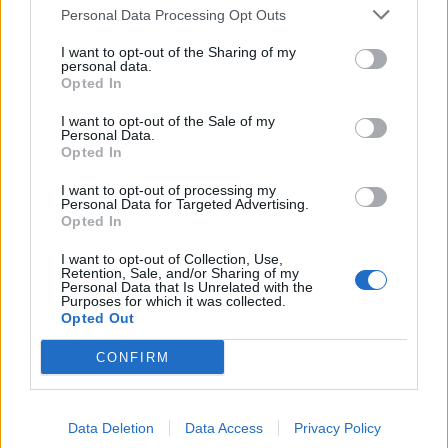
Personal Data Processing Opt Outs
This information may also be disclosed by us to third parties
01153210875 – Quotidiano di Sicilia usufruisce dei
on the IAB’s List of Downstream Participants that may further
contributi di cui al D.lgs n. 70/2017
I want to opt-out of the Sharing of my
disclose it to other third parties.
personal data.
Opted In
I want to opt-out of the Sale of my
Personal Data.
Chi Siamo
Opted In
Fondazione Etica e Valori Marilù Tregua
Fondatore Carlo Alberto Tregua
Lavora con noi
I want to opt-out of processing my
Personal Data for Targeted Advertising.
Gerenza
Opted In
I want to opt-out of Collection, Use,
Retention, Sale, and/or Sharing of my
Personal Data that Is Unrelated with the
Purposes for which it was collected.
Opted Out
Scarica l’app
CONFIRM
Privacy Policy
Preferenze Privacy
Data Deletion
Data Access
Privacy Policy