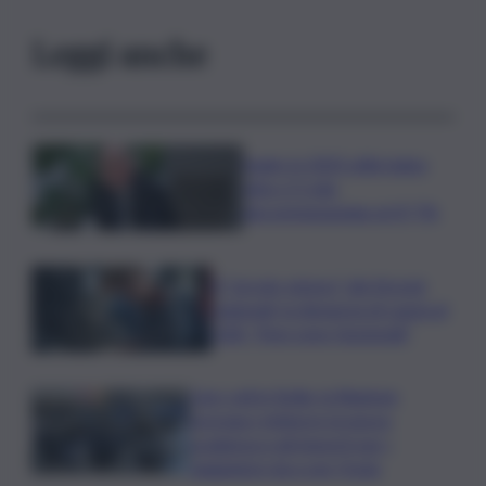
Leggi anche
Sogin: in 2025 utile balza
oltre 2,5 mln,
decommissioning al 47,7%
Il “circolo vizioso” dei tirocini
regionali, la denuncia di Lauria al
QdS: “Non sono funzionali”
Caro voli in Sicilia, la Regione
proroga i rimborsi: la nuova
scadenza e gli importi per i
viaggiatori da e per l’Isola