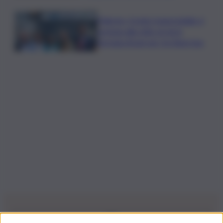
Palermo, il molo trapezoidale si
avvicina alla città: al via la
fermata Amat per tre linee bus