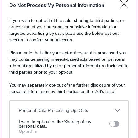
Do Not Process My Personal Information
Iscriviti alla nostra Newsletter
If you wish to opt-out of the sale, sharing to third parties, or
Iscriviti alla nostra newsletter per non perdere le ultime
processing of your personal or sensitive information for
novità
targeted advertising by us, please use the below opt-out
section to confirm your selection.
Iscriviti Ora
Please note that after your opt-out request is processed you
may continue seeing interest-based ads based on personal
information utilized by us or personal information disclosed to
third parties prior to your opt-out.
You may separately opt-out of the further disclosure of your
personal information by third parties on the IAB’s list of
© 2026 | Ediservice s.r.l. 95126 Catania – Via Principe
downstream participants.
Nicola, 22 – P.IVA: 01153210875 – Cciaa Catania n.
Personal Data Processing Opt Outs
This information may also be disclosed by us to third parties
01153210875 – Quotidiano di Sicilia usufruisce dei
on the IAB’s List of Downstream Participants that may further
contributi di cui al D.lgs n. 70/2017
I want to opt-out of the Sharing of my
disclose it to other third parties.
personal data.
Opted In