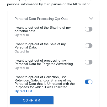
personal information by third parties on the IAB’s list of
© 2026 | Ediservice s.r.l. 95126 Catania – Via Principe
downstream participants.
Nicola, 22 – P.IVA: 01153210875 – Cciaa Catania n.
Personal Data Processing Opt Outs
This information may also be disclosed by us to third parties
01153210875 – Quotidiano di Sicilia usufruisce dei
on the IAB’s List of Downstream Participants that may further
contributi di cui al D.lgs n. 70/2017
I want to opt-out of the Sharing of my
disclose it to other third parties.
personal data.
Opted In
I want to opt-out of the Sale of my
Personal Data.
Chi Siamo
Opted In
Fondazione Etica e Valori Marilù Tregua
Fondatore Carlo Alberto Tregua
Lavora con noi
I want to opt-out of processing my
Personal Data for Targeted Advertising.
Gerenza
Opted In
I want to opt-out of Collection, Use,
Retention, Sale, and/or Sharing of my
Personal Data that Is Unrelated with the
Purposes for which it was collected.
Opted Out
Scarica l’app
CONFIRM