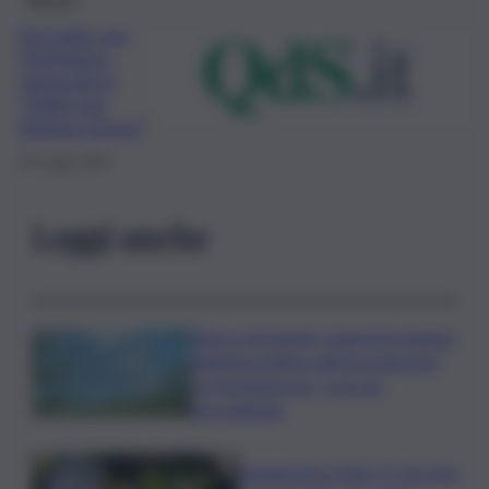
Accordo con
Prefettura,
rinnovato il
“Patto per
Ragusa sicura”
22 Luglio 2020
Leggi anche
Etna e Stromboli, registrata doppia
attività eruttiva: allerta arancione
su Fontanarossa, cosa sta
succedendo
Vendemmia 2026, R. Toscana