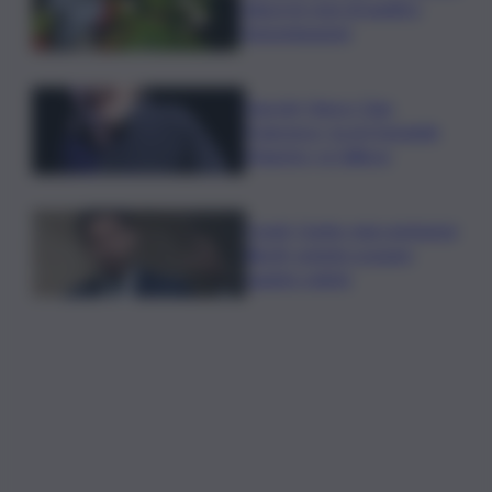
riduce le rese di quattro
Denominazioni
Guccini, Vasco: Ciao
Francesco, tu eri il grande
Maestro, io l’allievo
Covid, Conte: mai commessi
illeciti, potete scavare
quanto volete