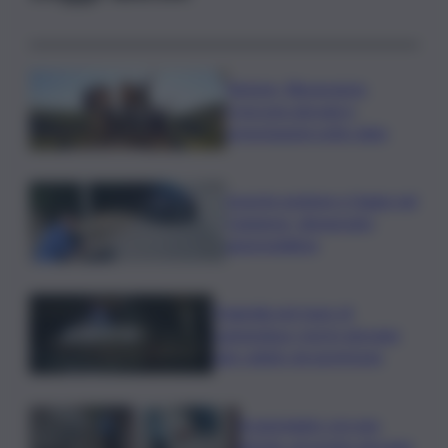
Turismo, Bluvacanze:
crescono giovani e
prenotazioni sotto data
Investe pedone e fugge nel
Catanese, denunciato
automobilista
Tragedia nel mare di
Lampedusa, morto giovane
sub colpito da gommone
A passeggio con una
pistola, arrestato giovane