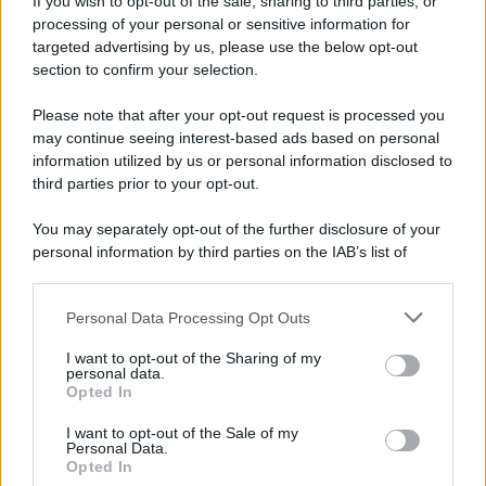
If you wish to opt-out of the sale, sharing to third parties, or
Iscriviti alla nostra newsletter per non perdere le ultime
processing of your personal or sensitive information for
novità
targeted advertising by us, please use the below opt-out
section to confirm your selection.
Iscriviti Ora
Please note that after your opt-out request is processed you
may continue seeing interest-based ads based on personal
information utilized by us or personal information disclosed to
third parties prior to your opt-out.
You may separately opt-out of the further disclosure of your
personal information by third parties on the IAB’s list of
© 2026 | Ediservice s.r.l. 95126 Catania – Via Principe
downstream participants.
Nicola, 22 – P.IVA: 01153210875 – Cciaa Catania n.
Personal Data Processing Opt Outs
This information may also be disclosed by us to third parties
01153210875 – Quotidiano di Sicilia usufruisce dei
on the IAB’s List of Downstream Participants that may further
contributi di cui al D.lgs n. 70/2017
I want to opt-out of the Sharing of my
disclose it to other third parties.
personal data.
Opted In
I want to opt-out of the Sale of my
Personal Data.
Chi Siamo
Opted In
Fondazione Etica e Valori Marilù Tregua