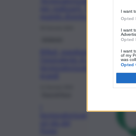
Termovalorizzatori, 2-3 anni
per realizzarli. “Rifiuto risorsa
I want t
quando diventa energia”
Opted 
30 Gennaio 2024
I want 
Advertis
Ambiente
Opted 
Rifiuti, mandiamo all’estero
I want t
of my P
l’equivalente di due
was col
Opted 
termovalorizzatori medio
grandi
11 Gennaio 2024
Pezzi di Pizzo
I
termovalorizzat
ori più del
Ponte