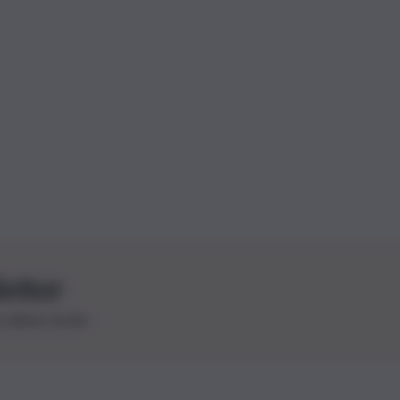
letter
le ultime novità