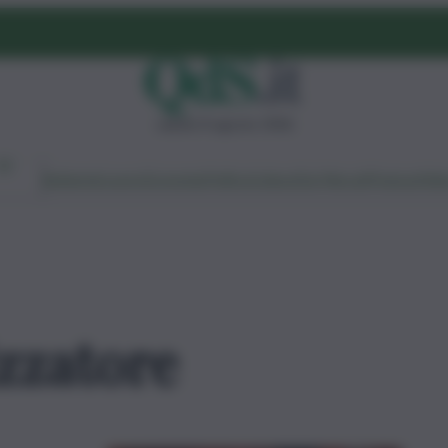
sabato 8 agosto 2026
Ambiente
Lavoro
Economia
Politica
Cultura
Dai Mercati
Podcast
Vid
zzatore