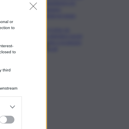
Legambiente per
l’impegno
nell’agroecologia
sonal or
ection to
In Istria, da
settembre tartufi,
vino e produzioni
nterest-
locali
closed to
 third
Downstream