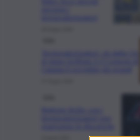
finito. Ecco perché
servono i
termovalorizzatori
28 Giugno 2024
Sicilia
Termovalorizzatori, ok dalla Cts
al piano Schifani. E il Comune di
Catania li vorrebbe più grandi
27 Giugno 2024
Sicilia
Regione Sicilia, con i
termovalorizzatori non
spariranno le discariche
15 Aprile 2024