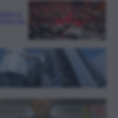
icilia, in
lerare ma