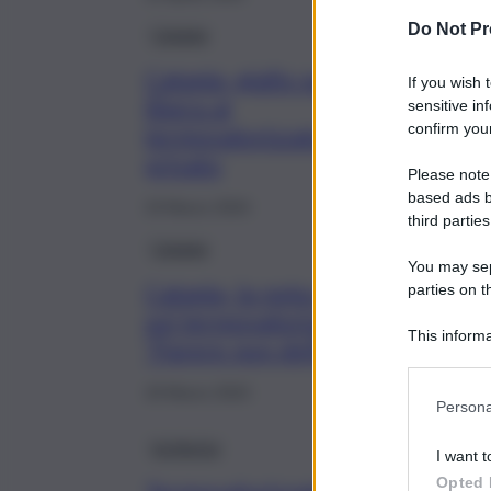
Do Not Pr
Catania
Catania, giallo sul via
If you wish 
libera al
sensitive in
confirm your
termovalorizzatore
privato
Please note
based ads b
19 Marzo 2024
third parties
Catania
You may sepa
Catania, la nota della Cts
parties on t
sul termovalorizzatore:
This informa
“Parere non definitivo”
Participants
18 Marzo 2024
Persona
Inchiesta
I want t
Opted 