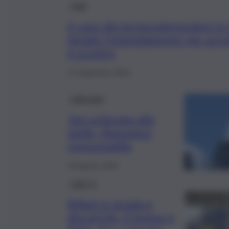
Fatti
Il caso dei termovalorizzatori in S
Senato l’emendamento per acce
è scontro
27 Settembre 2024
Editoriale
Tari schizzata alle
stelle, Musumeci
responsabile
15 Agosto 2024
QdS Tv
Rifiuti in strada e
discariche, il tempo è