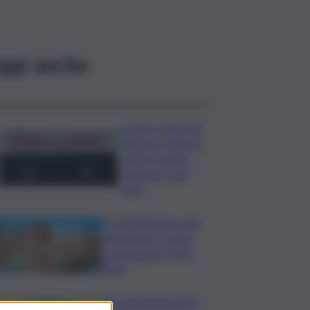
ggi anche
Scontro sulla A29
Palermo-Mazara,
code e traffico
rallentato: due
feriti
In 25.000 ballano alla
Olbia Arena, al via il
Jova Summer Party
2026
Librandi premiata da