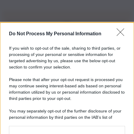
Do Not Process My Personal Information
Iscriviti alla nostra Newsletter
If you wish to opt-out of the sale, sharing to third parties, or
Iscriviti alla nostra newsletter per non perdere le ultime
processing of your personal or sensitive information for
novità
targeted advertising by us, please use the below opt-out
section to confirm your selection.
Iscriviti Ora
Please note that after your opt-out request is processed you
may continue seeing interest-based ads based on personal
information utilized by us or personal information disclosed to
third parties prior to your opt-out.
You may separately opt-out of the further disclosure of your
personal information by third parties on the IAB’s list of
© 2026 | Ediservice s.r.l. 95126 Catania – Via Principe
downstream participants.
Nicola, 22 – P.IVA: 01153210875 – Cciaa Catania n.