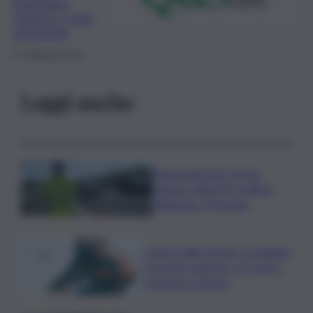
punteggio
minimo e sede
assegnata
17 Settembre 2021
Leggi anche
Tamponamento tra più
vetture sulla A29, traffico
rallentato a Torretta
Codice della strada, si studiano
le novità: patente a 17 anni e
sorpasso a destra