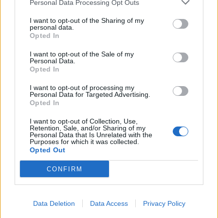
Personal Data Processing Opt Outs
This information may also be disclosed by us to third parties
01153210875 – Quotidiano di Sicilia usufruisce dei
on the IAB’s List of Downstream Participants that may further
contributi di cui al D.lgs n. 70/2017
I want to opt-out of the Sharing of my
disclose it to other third parties.
personal data.
Opted In
I want to opt-out of the Sale of my
Personal Data.
Chi Siamo
Opted In
Fondazione Etica e Valori Marilù Tregua
Fondatore Carlo Alberto Tregua
Lavora con noi
I want to opt-out of processing my
Personal Data for Targeted Advertising.
Gerenza
Opted In
I want to opt-out of Collection, Use,
Retention, Sale, and/or Sharing of my
Personal Data that Is Unrelated with the
Purposes for which it was collected.
Opted Out
Scarica l’app
CONFIRM
Privacy Policy
Preferenze Privacy
Data Deletion
Data Access
Privacy Policy