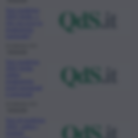
Test medicina
2021 Sicilia, a
che ora esce la
graduatoria
nazionale?
28 Settembre 2021
Università
Test medicina
2021 Sicilia,
online
graduatoria,
posti assegnati
e prenotati
28 Settembre 2021
Università
Test di medicina
2021, online i
risultati,