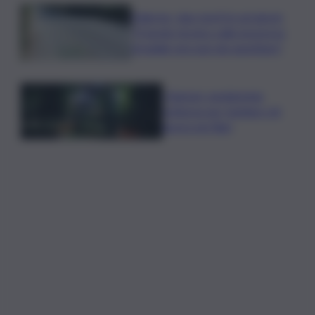
Palermo, due morti in sei giorni:
“Il tavolo tecnico sulla sicurezza
stradale non può più aspettare”
I Barisei: vendemmia
notturna per tutelare chi
lavora nei filari