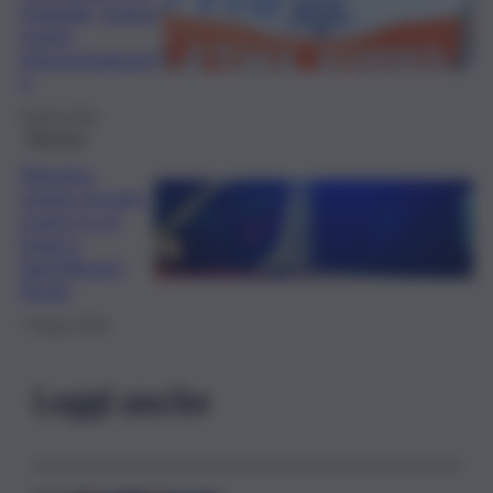
tragedia, turista
morto
improvvisament
e
9 Aprile 2025
Messina
Messina,
turista trovato
morto in un
hotel a
Sant’Alessio
Siculo
7 Giugno 2024
Leggi anche