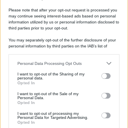
Please note that after your opt-out request is processed you
may continue seeing interest-based ads based on personal
information utilized by us or personal information disclosed to
third parties prior to your opt-out.
You may separately opt-out of the further disclosure of your
personal information by third parties on the IAB’s list of
© 2026 | Ediservice s.r.l. 95126 Catania – Via Principe
downstream participants.
Nicola, 22 – P.IVA: 01153210875 – Cciaa Catania n.
Personal Data Processing Opt Outs
This information may also be disclosed by us to third parties
01153210875 – Quotidiano di Sicilia usufruisce dei
on the IAB’s List of Downstream Participants that may further
contributi di cui al D.lgs n. 70/2017
I want to opt-out of the Sharing of my
disclose it to other third parties.
personal data.
Opted In
I want to opt-out of the Sale of my
Personal Data.
Chi Siamo
Opted In
Fondazione Etica e Valori Marilù Tregua
Fondatore Carlo Alberto Tregua
Lavora con noi
I want to opt-out of processing my
Personal Data for Targeted Advertising.
Gerenza
Opted In