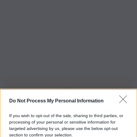
Do Not Process My Personal Information
Iscriviti alla nostra Newsletter
If you wish to opt-out of the sale, sharing to third parties, or
Iscriviti alla nostra newsletter per non perdere le ultime
processing of your personal or sensitive information for
novità
targeted advertising by us, please use the below opt-out
section to confirm your selection.
Iscriviti Ora