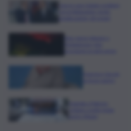
Caos in casa Catania, problemi
con la fideiussione: rischio
penalizzazione, gli scenari
Etna, nuove chiusure a
Fontanarossa; stop
provvisorio ai voli in arrivo
Francesco Guccini
un bravo autore
Tragedia a Palermo:
schianto a notte fonda,
morto 19enne