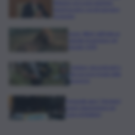
Regione cerca una soluzione:
lunedì incontro con gli operatori
economici
Leone, Wwf: dall’India un
segnale di speranza, nel
Gurajat +32%
Outdoor, più praticanti e
più soccorsi: il nodo della
sicurezza
Fornacelle apre “Vinoteka”
spazio degustazione nel
cuore di Bolgheri