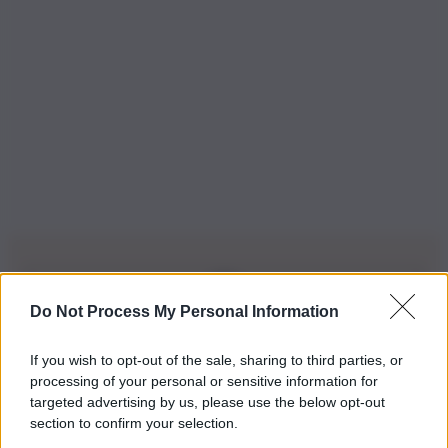
Do Not Process My Personal Information
Iscriviti alla nostra Newsletter
If you wish to opt-out of the sale, sharing to third parties, or
Iscriviti alla nostra newsletter per non perdere le ultime
processing of your personal or sensitive information for
novità
targeted advertising by us, please use the below opt-out
section to confirm your selection.
Iscriviti Ora