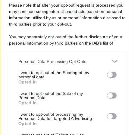
Please note that after your opt-out request is processed you
may continue seeing interest-based ads based on personal
information utilized by us or personal information disclosed to
third parties prior to your opt-out.
You may separately opt-out of the further disclosure of your
personal information by third parties on the IAB’s list of
© 2026 | Ediservice s.r.l. 95126 Catania – Via Principe
downstream participants.
Nicola, 22 – P.IVA: 01153210875 – Cciaa Catania n.
Personal Data Processing Opt Outs
This information may also be disclosed by us to third parties
01153210875 – Quotidiano di Sicilia usufruisce dei
on the IAB’s List of Downstream Participants that may further
contributi di cui al D.lgs n. 70/2017
I want to opt-out of the Sharing of my
disclose it to other third parties.
personal data.
Opted In
I want to opt-out of the Sale of my
Personal Data.
Chi Siamo
Opted In
Fondazione Etica e Valori Marilù Tregua
Fondatore Carlo Alberto Tregua
Lavora con noi
I want to opt-out of processing my
Personal Data for Targeted Advertising.
Gerenza
Opted In