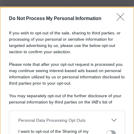
Do Not Process My Personal Information
Iscriviti alla nostra Newsletter
If you wish to opt-out of the sale, sharing to third parties, or
Iscriviti alla nostra newsletter per non perdere le ultime
processing of your personal or sensitive information for
novità
targeted advertising by us, please use the below opt-out
section to confirm your selection.
Iscriviti Ora
Please note that after your opt-out request is processed you
may continue seeing interest-based ads based on personal
information utilized by us or personal information disclosed to
third parties prior to your opt-out.
You may separately opt-out of the further disclosure of your
personal information by third parties on the IAB’s list of
© 2026 | Ediservice s.r.l. 95126 Catania – Via Principe
downstream participants.
Nicola, 22 – P.IVA: 01153210875 – Cciaa Catania n.
Personal Data Processing Opt Outs
This information may also be disclosed by us to third parties
01153210875 – Quotidiano di Sicilia usufruisce dei
on the IAB’s List of Downstream Participants that may further
contributi di cui al D.lgs n. 70/2017
I want to opt-out of the Sharing of my
disclose it to other third parties.