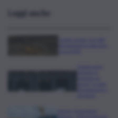
Leggi anche
Caretta caretta, circa 280
nidi individuati in Italia dopo
record 2025
Quando arriva
l’assegno di
inclusione ad
agosto? Le date
del pagamento e
dei rinnovi
Turismo, Osservatorio
Telepass: +20% di interesse