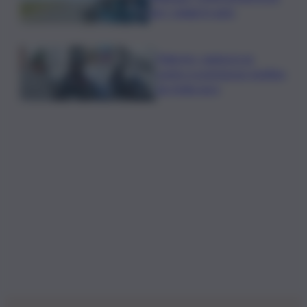
per i viaggi in auto
Palermo, rapina in un
centro scommesse: bottino
da 5mila euro