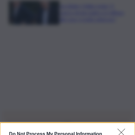
Joe Biden, il figlio rivela: “Il
cancro di mio padre si è diffuso
alle ossa, è molto doloroso”
Do Not Process My Personal Information