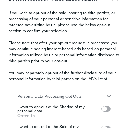
Iscriviti alla nostra Newsletter
If you wish to opt-out of the sale, sharing to third parties, or
Iscriviti alla nostra newsletter per non perdere le ultime
processing of your personal or sensitive information for
novità
targeted advertising by us, please use the below opt-out
section to confirm your selection.
Iscriviti Ora
Please note that after your opt-out request is processed you
may continue seeing interest-based ads based on personal
information utilized by us or personal information disclosed to
third parties prior to your opt-out.
You may separately opt-out of the further disclosure of your
personal information by third parties on the IAB’s list of
© 2026 | Ediservice s.r.l. 95126 Catania – Via Principe
downstream participants.
Nicola, 22 – P.IVA: 01153210875 – Cciaa Catania n.
Personal Data Processing Opt Outs
This information may also be disclosed by us to third parties
01153210875 – Quotidiano di Sicilia usufruisce dei
on the IAB’s List of Downstream Participants that may further
contributi di cui al D.lgs n. 70/2017
I want to opt-out of the Sharing of my
disclose it to other third parties.
personal data.
Opted In
I want to opt-out of the Sale of my