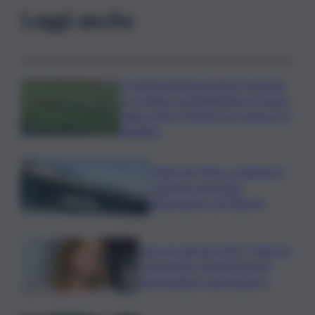
Leggi anche
Il Catania elimina ai rigori il Vicenza
e si regala i trentaduesimi di Coppa
Italia contro il Parma: la cronaca e il
tabellino
Truffa del “finto carabiniere”,
catanese arrestato
all’aeroporto di Palermo
Verso le elezioni 2027, Palermo
in fermento: l’avanti tutta di
Varchi agita il centrodestra