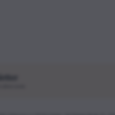
letter
le ultime novità