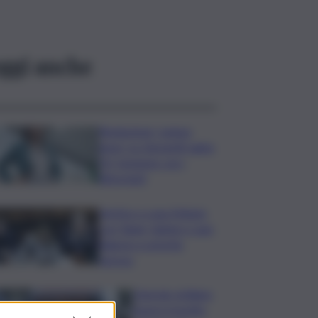
ggi anche
Risoluzione ‘campo
largo’ su Giorgetti agita
Pd, tensione con i
Riformisti
Vertice a casa Meloni
con Tajani, Salvini e Lupi:
bilancio e priorità
ripresa
Operaio siciliano
muore travolto