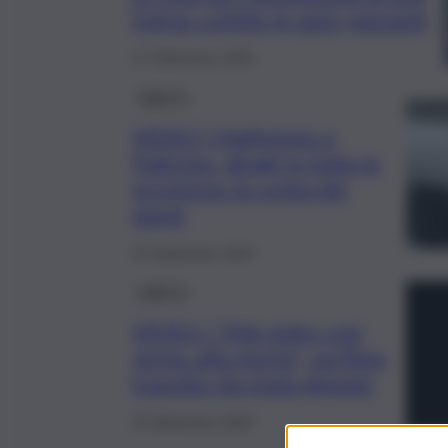
fogna: colpite le auto passanti
27 Settembre 2024
QdS Tv
VIDEO | Maltempo a
Palermo, disagi in tutta la
provincia: la conta dei
danni
25 Settembre 2024
QdS Tv
VIDEO | “Mai stato così
vicino alla morte”, surfista
travolto da onda gigante
25 Settembre 2024