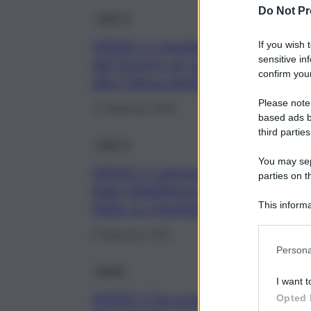
Do Not Pr
QdS Tv
VIDEO | L’applauso all’arrivo
If you wish 
sensitive in
del feretro di Luca Giurato
confirm your
alla Chiesa degli artisti
Please note
13 Settembre 2024
based ads b
third parties
QdS Tv
You may sepa
VIDEO | L’annuncio di
parties on t
Kate Middleton: “Ho
finito la chemioterapia”
This informa
Participants
9 Settembre 2024
Persona
Sanità
I want t
VIDEO | Da Londra a
Opted 