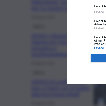
Manchester, la gioia dei fan
I want t
per la reunion degli Oasis
Opted 
28 Agosto 2024
I want 
Advertis
QdS Tv
Opted 
VIDEO | Stupore in
I want t
Islanda per l’eruzione
of my P
was col
vulcanica a
Opted 
Sundhnukagigar
26 Agosto 2024
QdS Tv
VIDEO| Accoglienza da
star a Tiaret per la pugile
algerina Imane Khelif
18 Agosto 2024