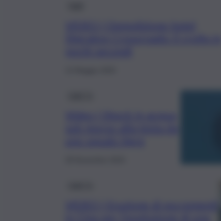
Fatti
VIDEO | Demolizione hotel
Sheraton Crossroads: il crollo i
pochi secondi
12 Maggio 2025
QdS Tv
Video | Shock in acqua,
sub morso alla testa da
uno squalo tigre
28 Novembre 2024
QdS Tv
VIDEO | Eruzione di escrementi
in Cina per l’esplosione di una