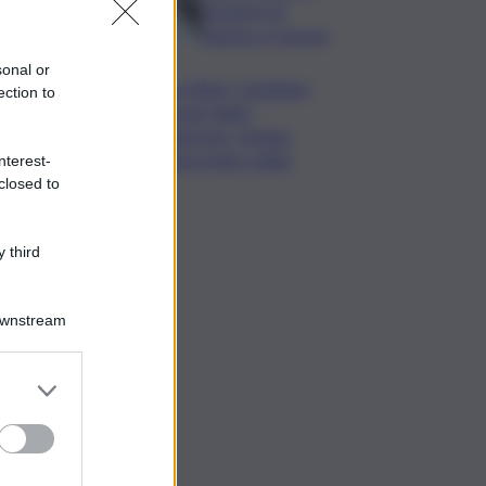
da lastre di
marmo a Carrara
sonal or
Banco Bpm, Castagna:
ection to
Agricole Italia?
Valuteremo, ritengo
fusione molto solida
nterest-
closed to
 third
Downstream