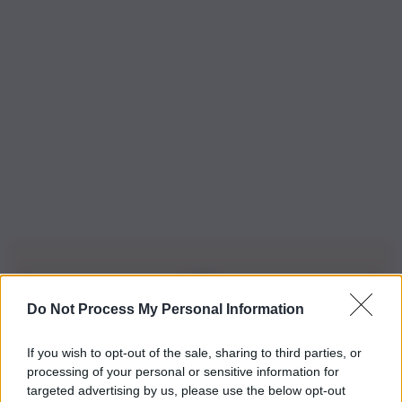
Do Not Process My Personal Information
Iscriviti alla nostra Newsletter
If you wish to opt-out of the sale, sharing to third parties, or
Iscriviti alla nostra newsletter per non perdere le ultime
processing of your personal or sensitive information for
novità
targeted advertising by us, please use the below opt-out