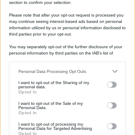
section to confirm your selection.
Iscriviti Ora
Please note that after your opt-out request is processed you
may continue seeing interest-based ads based on personal
information utilized by us or personal information disclosed to
third parties prior to your opt-out.
You may separately opt-out of the further disclosure of your
personal information by third parties on the IAB’s list of
© 2026 | Ediservice s.r.l. 95126 Catania – Via Principe
downstream participants.
Nicola, 22 – P.IVA: 01153210875 – Cciaa Catania n.
Personal Data Processing Opt Outs
This information may also be disclosed by us to third parties
01153210875 – Quotidiano di Sicilia usufruisce dei
on the IAB’s List of Downstream Participants that may further
contributi di cui al D.lgs n. 70/2017
I want to opt-out of the Sharing of my
disclose it to other third parties.
personal data.
Opted In
I want to opt-out of the Sale of my
Personal Data.
Chi Siamo
Opted In
Fondazione Etica e Valori Marilù Tregua
Fondatore Carlo Alberto Tregua
Lavora con noi
I want to opt-out of processing my
Personal Data for Targeted Advertising.
Gerenza
Opted In