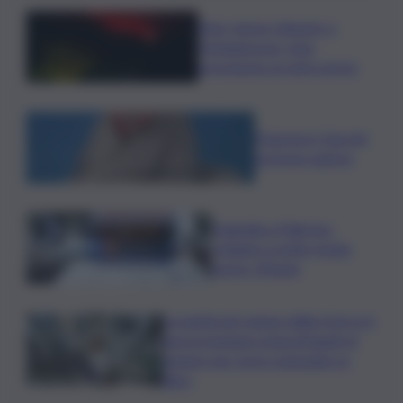
Etna, nuove chiusure a
Fontanarossa; stop
provvisorio ai voli in arrivo
Francesco Guccini
un bravo autore
Tragedia a Palermo:
schianto a notte fonda,
morto 19enne
La parità nel campo della ricerca è
ancora lontana ostacoli legati al
genere per nove scienziate su
dieci