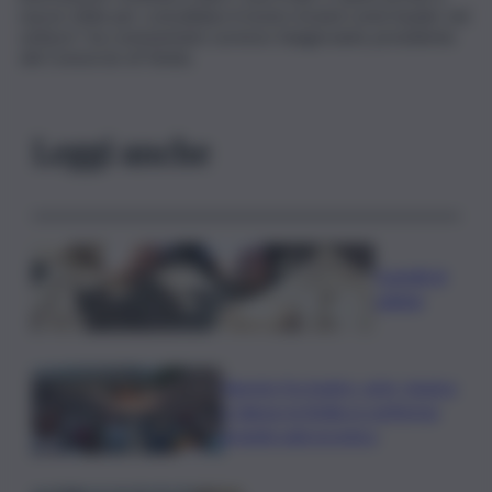
nuove sfide per consolidare il nostro brand come leader nel
settore”, ha commentato Lorenzo Sangiovanni, presidente
del Consorzio di Tutela.
Leggi anche
Castelli di
sabbia
Agosto fra teatro, arte, musica
e danza: la Sicilia si conferma
grande palcoscenico