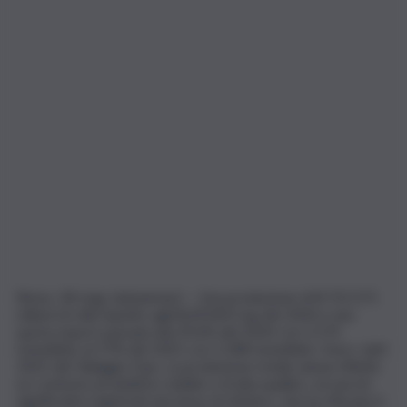
Roma, 18 mag. (askanews) – Una produzione di 8.722.371
milioni di chili rispetto agli 8.693.815 kg del 2024 e una
quota export passata dal 29,6% del 2024 con 2.574
tonnellate al 27% del 2025 con 2.348 tonnellate. Sono i dati
2025 del Taleggio Dop. La produzione totale annua riflette
un contesto produttivo stabile e di alta qualità, con picchi
significativi registrati nel mese di ottobre, che ha sfiorato il