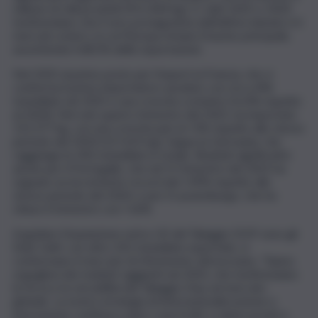
milione di chili prodotti (911.444 kg). E i dati 2025 e 2024
testimoniano che il vero protagonista dell’ultimo biennio è il
mercato estero, in cui l’Europa rimane il bacino principale,
assorbendo il 68,5% delle esportazioni.
Nel 2025 al primo posto per l’export la Francia, che si
conferma il primo importatore assoluto con circa 496
tonnellate nel 2025 e una crescita costante (+6,4% rispetto
al 2024). Nel solo quarto trimestre del 2025, ha importato
131.377 kg, con una crescita pari al +3% rispetto allo stesso
periodo del 2024 (127.625 kg). Segue la Germania, che
raggiunge le 303 tonnellate in totale. Risultati significativi
anche per il Portogallo, che nel IV trimestre del 2025 ha
segnato un incremento record del +39% rispetto allo
stesso periodo del 2024, e per il Lussemburgo, che ha
chiuso il trimestre con +16%.
A guidare l’espansione extra-UE del Taleggio DOP sono gli
Stati Uniti: con oltre 332 tonnellate esportate, si
confermano il mercato di riferimento oltreoceano. “Siamo
orgogliosi dei risultati raggiunti nel 2025, che testimoniano
la forza e la versatilità del Taleggio Dop sul mercato
globale. La nostra strategia di internazionalizzazione e
innovazione continua a dare i suoi frutti, e siamo pronti a