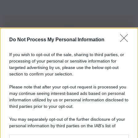
Do Not Process My Personal Information
Iscriviti alla nostra Newsletter
If you wish to opt-out of the sale, sharing to third parties, or
Iscriviti alla nostra newsletter per non perdere le ultime
processing of your personal or sensitive information for
novità
targeted advertising by us, please use the below opt-out
section to confirm your selection.
Iscriviti Ora
Please note that after your opt-out request is processed you
may continue seeing interest-based ads based on personal
information utilized by us or personal information disclosed to
third parties prior to your opt-out.
You may separately opt-out of the further disclosure of your
personal information by third parties on the IAB’s list of
© 2026 | Ediservice s.r.l. 95126 Catania – Via Principe
downstream participants.