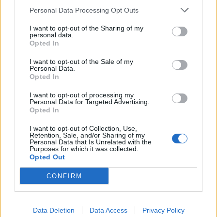
Nicola, 22 – P.IVA: 01153210875 – Cciaa Catania n.
Personal Data Processing Opt Outs
This information may also be disclosed by us to third parties
01153210875 – Quotidiano di Sicilia usufruisce dei
on the IAB’s List of Downstream Participants that may further
contributi di cui al D.lgs n. 70/2017
I want to opt-out of the Sharing of my
disclose it to other third parties.
personal data.
Opted In
I want to opt-out of the Sale of my
Personal Data.
Chi Siamo
Opted In
Fondazione Etica e Valori Marilù Tregua
Fondatore Carlo Alberto Tregua
Lavora con noi
I want to opt-out of processing my
Personal Data for Targeted Advertising.
Gerenza
Opted In
I want to opt-out of Collection, Use,
Retention, Sale, and/or Sharing of my
Personal Data that Is Unrelated with the
Purposes for which it was collected.
Opted Out
Scarica l’app
CONFIRM
Privacy Policy
Preferenze Privacy
Data Deletion
Data Access
Privacy Policy