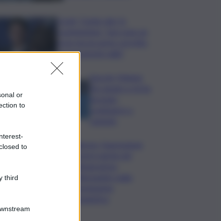
Covid, ‘Conte-day’ in
commissione: “non sono un
eroe ma un uomo corretto,
non troverete nulla”
Guccini, Meloni:
l’ho amato e mi ha
sonal or
formato,
ection to
continuerò a
cantarlo
nterest-
Palermo, l’operazione
closed to
Varchi è anche nel
Sottogoverno:
D’Alessandro nella
 third
commissione
Urbanistica
Downstream