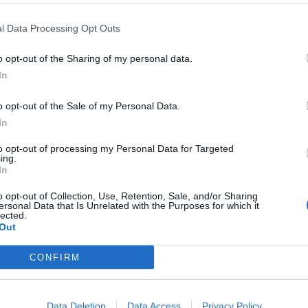
l Data Processing Opt Outs
ntirà da domenica 1 gennaio la continuità dei servizi
mo.
o opt-out of the Sharing of my personal data.
In
ce saranno, temporaneamente, assicurate ogni giorno dalle
o opt-out of the Sale of my Personal Data.
 vaccini
In
to opt-out of processing my Personal Data for Targeted
ing.
ia oraria della somministrazione sul portale dedicato
In
tale.asppalermo.org/.
o opt-out of Collection, Use, Retention, Sale, and/or Sharing
anche in modalità Open Day.
ersonal Data that Is Unrelated with the Purposes for which it
lected.
ntegrate dallo screening di massa per il Coronavirus con
Out
CONFIRM
ommissariale a quella aziendale – ha spiegato il direttore
 si è ritenuto di procedere con gradualità all’attivazione
accinazione e degli screening di massa, non interrompendo
Data Deletion
Data Access
Privacy Policy