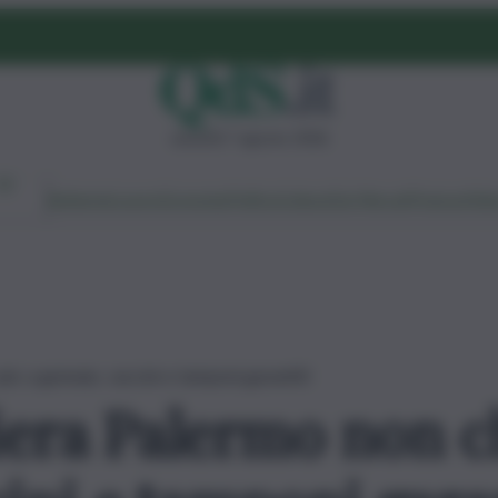
venerdì 7 agosto 2026
Ambiente
Lavoro
Economia
Politica
Cultura
Dai Mercati
Podcast
Vid
iù: a gennaio, vaccini e tamponi garantiti
iera Palermo non c