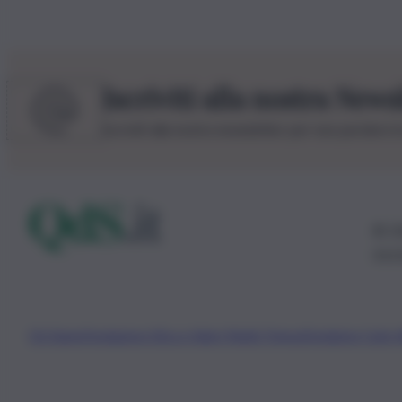
Iscriviti alla nostra News
Iscriviti alla nostra newsletter per non perdere 
© 20
0115
Chi Siamo
Fondazione Etica e Valori Marilù Tregua
Fondatore Carlo 