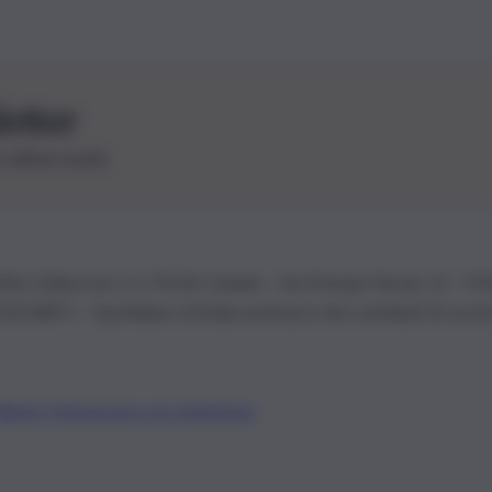
letter
le ultime novità
26 | Ediservice s.r.l. 95126 Catania – Via Principe Nicola, 22 – P
3210875 – Quotidiano di Sicilia usufruisce dei contributi di cui al
Alberto Tregua
Lavora con noi
Gerenza