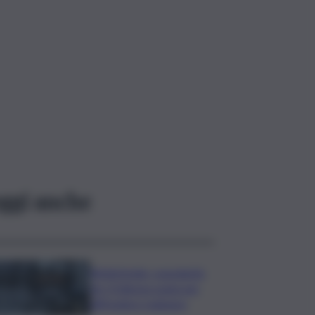
ggi anche
Bitdefender: popolarità
de L’Odissea usata per
diffondere malware