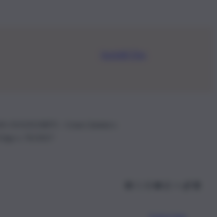
Iscriviti Ora
.IVA: 01153210875 – Cciaa Catania n.
 D.lgs n. 70/2017
Scarica l’app