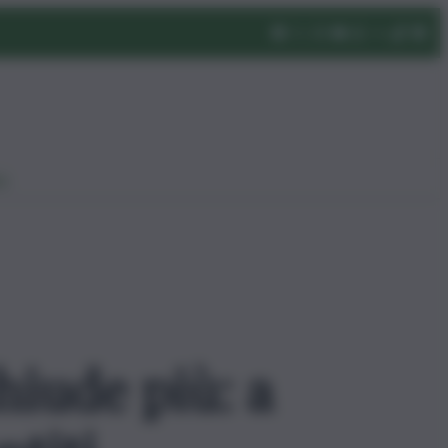
eo
hiude più: a