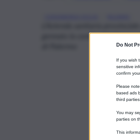
, 
CORONAVIRUS SICILIA
PALERMO
L’Azienda sanitaria provincial
gennaio la continuità dei serv
di Palermo
Do Not Pr
If you wish 
sensitive in
confirm your
Please note
based ads b
third parties
You may sepa
parties on t
This informa
Participants