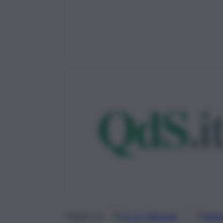
Google
Discover
Fonti 
Seguici su