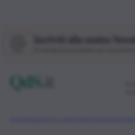
Iscriviti alla nostra News
Iscriviti alla nostra newsletter per non perdere 
© 20
0115
Chi Siamo
Fondazione Etica e Valori Marilù Tregua
Fondatore Carlo 