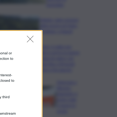
domiciliari
Follador wine sponsor
della mostra di Heinz
Schattner a Napoli
Meteo, il caldo non
molla: in arrivo la quarta
sonal or
ondata di calore con
ection to
punte fino a 40 gradi
anche a Ferragosto
nterest-
closed to
Disgrazia a
Riposto:
bagnante si
 third
sente male
e muore in
acqua
Downstream