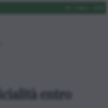
eo
icialità entro