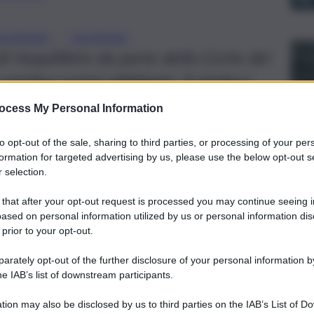
, 
TAORMINA
TAORMINA
 riequilibrio da parte della Corte dei
 sembra ormai obbligata. Il sindaco
lora ma inevitabile”
ocess My Personal Information
to opt-out of the sale, sharing to third parties, or processing of your per
formation for targeted advertising by us, please use the below opt-out s
 selection.
 that after your opt-out request is processed you may continue seeing i
ased on personal information utilized by us or personal information dis
 prior to your opt-out.
rately opt-out of the further disclosure of your personal information by
he IAB’s list of downstream participants.
tion may also be disclosed by us to third parties on the IAB’s List of 