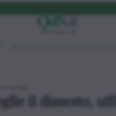
sabato 8 agosto 2026
Ambiente
Lavoro
Economia
Politica
Cultura
Dai Mercati
Podcast
Vid
 entro fine luglio
lie il dissesto, uff