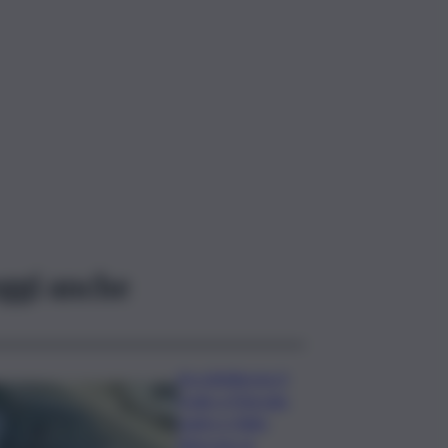
ggi anche
Accoltellarono il
rivale a Marsala:
padre e figlio
finiscono ai