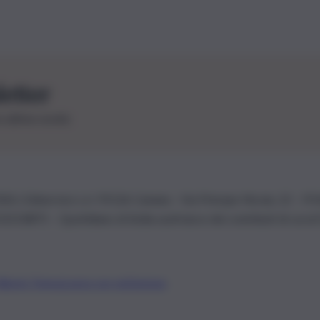
letter
le ultime novità
26 | Ediservice s.r.l. 95126 Catania – Via Principe Nicola, 22 – P
3210875 – Quotidiano di Sicilia usufruisce dei contributi di cui al
Alberto Tregua
Lavora con noi
Gerenza