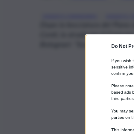
, 
DISSESTO FINANZIARIO
DISSESTO 
Dopo la bocciatura del Piano di
Conti, la strada per il Comune
Bolognari: “Scelta che ci addo
Do Not Pr
If you wish 
sensitive in
confirm your
Please note
based ads b
third parties
You may sepa
parties on t
This informa