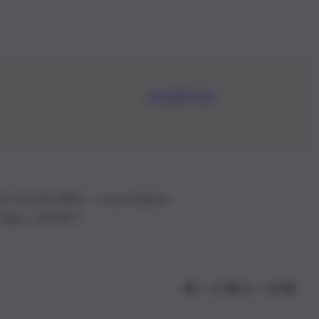
Iscriviti Ora
.IVA: 01153210875 – Cciaa Catania n.
 D.lgs n. 70/2017