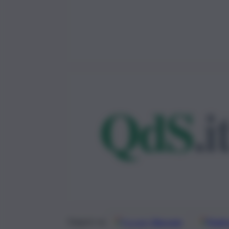
Google
Discover
Fonti 
Seguici su