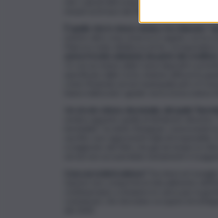
che i calcoli fatti erano sbagliati, perché se 
rimasti al di fuori del Piano e per i quali risul
È quello che lo stesso sindaco ha chiamato “op
mentre altre sono emerse in seguito con la sc
Piani era stato all’altezza di far corrispondere i
aveva trovato adesione da parte dei creditori
11 con un mutuo della Cassa depositi e prestit
specificato dalla Corte, insieme all’incerta qu
come l’Azienda servizi municipalizzati e il Con
hanno indirizzato i giudici verso la bocciatura f
Un circolo vizioso decennale, dal quale Taormi
sembra appunto quella di dichiarare dissesto. 
inevitabile”, ha detto Bolognari, rassicurando l
sacrifici, non rappresenti nulla di irreparabile. 
scongiurato dal fatto che già da tempo la città 
servizi non accuserebbe turbamenti e il paga
Cosa succederà adesso?
Toccherà al Consiglio 
Questo non comporterà il decadimento dell’Ammi
continueranno a rimanere in carica per la gesti
commissari, che dovranno occuparsi di estingue
del 2020.